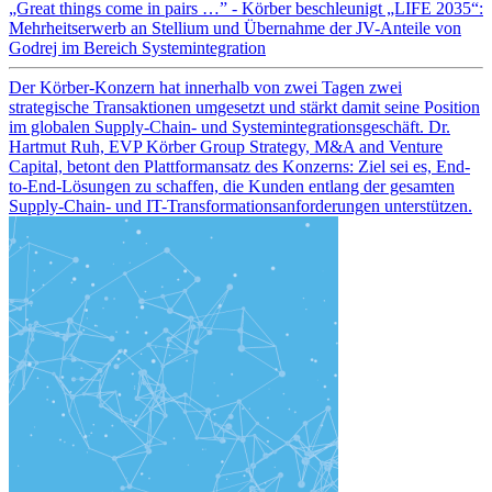
„Great things come in pairs …” - Körber beschleunigt „LIFE 2035“:
Mehrheitserwerb an Stellium und Übernahme der JV-Anteile von
Godrej im Bereich Systemintegration
Der Körber-Konzern hat innerhalb von zwei Tagen zwei
strategische Transaktionen umgesetzt und stärkt damit seine Position
im globalen Supply-Chain- und Systemintegrationsgeschäft. Dr.
Hartmut Ruh, EVP Körber Group Strategy, M&A and Venture
Capital, betont den Plattformansatz des Konzerns: Ziel sei es, End-
to-End-Lösungen zu schaffen, die Kunden entlang der gesamten
Supply-Chain- und IT-Transformationsanforderungen unterstützen.