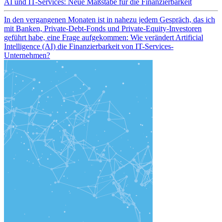
AI und IT-Services: Neue Maßstäbe für die Finanzierbarkeit
In den vergangenen Monaten ist in nahezu jedem Gespräch, das ich
mit Banken, Private-Debt-Fonds und Private-Equity-Investoren
geführt habe, eine Frage aufgekommen: Wie verändert Artificial
Intelligence (AI) die Finanzierbarkeit von IT-Services-
Unternehmen?