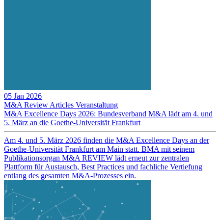
05 Jan 2026
M&A Review
Articles
Veranstaltung
M&A Excellence Days 2026: Bundesverband M&A lädt am 4. und
5. März an die Goethe-Universität Frankfurt
Am 4. und 5. März 2026 finden die M&A Excellence Days an der
Goethe-Universität Frankfurt am Main statt. BMA mit seinem
Publikationsorgan M&A REVIEW lädt erneut zur zentralen
Plattform für Austausch, Best Practices und fachliche Vertiefung
entlang des gesamten M&A-Prozesses ein.