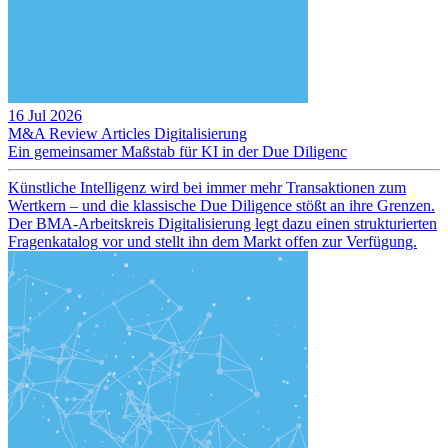
16 Jul 2026
M&A Review
Articles
Digitalisierung
Ein gemeinsamer Maßstab für KI in der Due Diligenc
Künstliche Intelligenz wird bei immer mehr Transaktionen zum
Wertkern – und die klassische Due Diligence stößt an ihre Grenzen.
Der BMA-Arbeitskreis Digitalisierung legt dazu einen strukturierten
Fragenkatalog vor und stellt ihn dem Markt offen zur Verfügung.