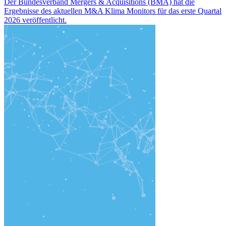
Der Bundesverband Mergers & Acquisitions (BMA) hat die
Ergebnisse des aktuellen M&A Klima Monitors für das erste Quartal
2026 veröffentlicht.