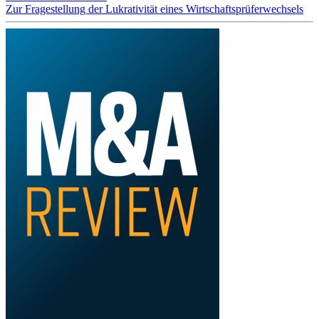
Zur Fragestellung der Lukrativität eines Wirtschaftsprüferwechsels