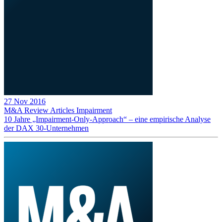
27 Nov 2016
M&A Review
Articles
Impairment
10 Jahre „Impairment-Only-Approach“ – eine empirische Analyse
der DAX 30-Unternehmen