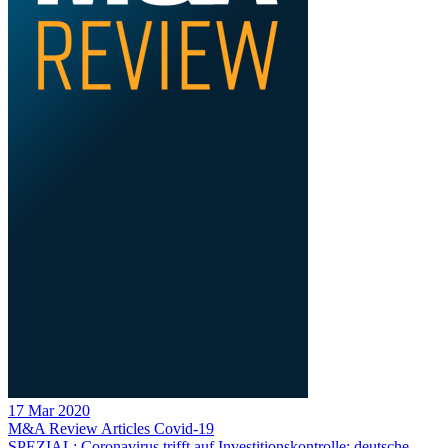
17 Mar 2020
M&A Review
Articles
Covid-19
SPEZIAL: Coronavirus trifft auf Investitionskontrolle: deutsche