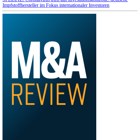
Impfstoffhersteller im Fokus internationaler Investoren