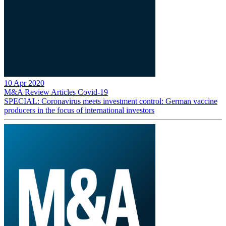
10 Apr 2020
M&A Review
Articles
Covid-19
SPECIAL: Coronavirus meets investment control: German vaccine
producers in the focus of international investors