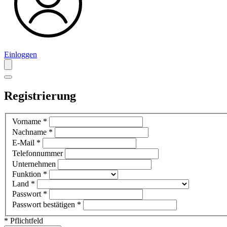
Einloggen
Registrierung
Vorname
*
Nachname
*
E-Mail
*
Telefonnummer
Unternehmen
Funktion
*
Land
*
Passwort
*
Passwort bestätigen
*
* Pflichtfeld