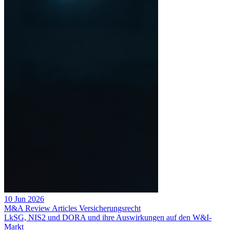
10 Jun 2026
M&A Review
Articles
Versicherungsrecht
LkSG, NIS2 und DORA und ihre Auswirkungen auf den W&I-
Markt