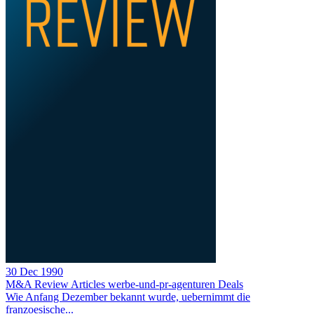
30 Dec 1990
M&A Review
Articles
werbe-und-pr-agenturen
Deals
Wie Anfang Dezember bekannt wurde, uebernimmt die
franzoesische...