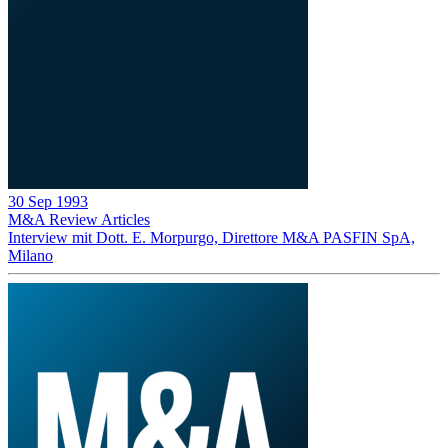
30 Sep 1993
M&A Review
Articles
Interview mit Dott. E. Morpurgo, Direttore M&A PASFIN SpA,
Milano