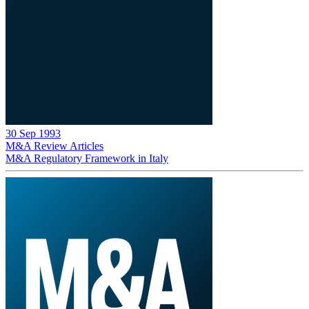
30 Sep 1993
M&A Review
Articles
M&A Regulatory Framework in Italy