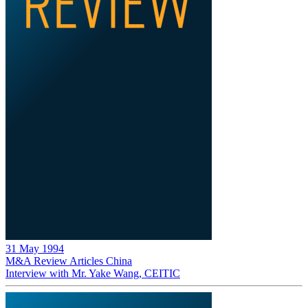
31 May 1994
M&A Review
Articles
China
Interview with Mr. Yake Wang, CEITIC