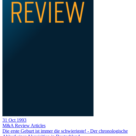
31 Oct 1993
M&A Review
Articles
Die erste Geburt ist immer die schwierigste! - Der chronologische