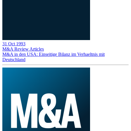
31 Oct 1993
M&A Review
Articles
M&A in den USA: Einseitige Bilanz im Verhaeltnis mit
Deutschland