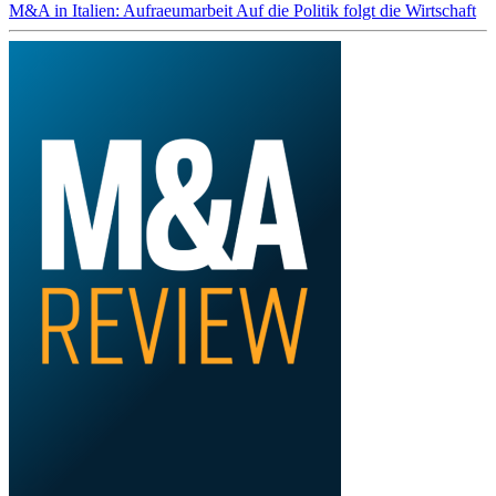
M&A in Italien: Aufraeumarbeit Auf die Politik folgt die Wirtschaft