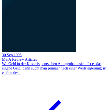
30 Sep 1995
M&A Review
Articles
Wo Geld in der Kasse ist, entstehen Anlagephantasien. Ist es das
eigene Geld, dann sucht man primaer nach einer Wertsteigerung; ist
es fremdes...