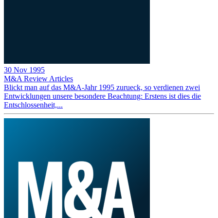
30 Nov 1995
M&A Review
Articles
Blickt man auf das M&A-Jahr 1995 zurueck, so verdienen zwei
Entwicklungen unsere besondere Beachtung: Erstens ist dies die
Entschlossenheit,...