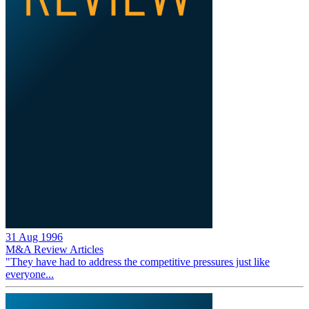
31 Aug 1996
M&A Review
Articles
"They have had to address the competitive pressures just like
everyone...