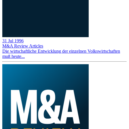
31 Jul 1996
M&A Review
Articles
Die wirtschaftliche Entwicklung der einzelnen Volkswirtschaften
muß heute...