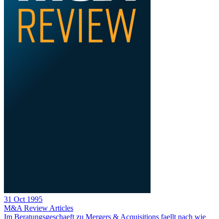
31 Oct 1995
M&A Review
Articles
Im Beratungsgeschaeft zu Mergers & Acquisitions faellt nach wie