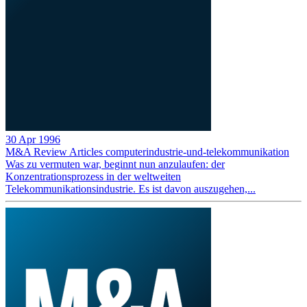
30 Apr 1996
M&A Review
Articles
computerindustrie-und-telekommunikation
Was zu vermuten war, beginnt nun anzulaufen: der
Konzentrationsprozess in der weltweiten
Telekommunikationsindustrie. Es ist davon auszugehen,...