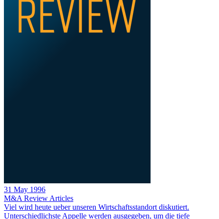
31 May 1996
M&A Review
Articles
Viel wird heute ueber unseren Wirtschaftsstandort diskutiert.
Unterschiedlichste Appelle werden ausgegeben, um die tiefe