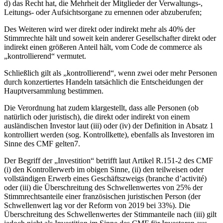
d) das Recht hat, die Mehrheit der Mitglieder der Verwaltungs-,
Leitungs- oder Aufsichtsorgane zu ernennen oder abzuberufen;
Des Weiteren wird wer direkt oder indirekt mehr als 40% der
Stimmrechte hält und soweit kein anderer Gesellschafter direkt oder
indirekt einen größeren Anteil hält, vom Code de commerce als
„kontrollierend“ vermutet.
Schließlich gilt als „kontrollierend“, wenn zwei oder mehr Personen
durch konzertiertes Handeln tatsächlich die Entscheidungen der
Hauptversammlung bestimmen.
Die Verordnung hat zudem klargestellt, dass alle Personen (ob
natürlich oder juristisch), die direkt oder indirekt von einem
ausländischen Investor laut (iii) oder (iv) der Definition in Absatz 1
kontrolliert werden (sog. Kontrollkette), ebenfalls als Investoren im
Sinne des CMF gelten7.
Der Begriff der „Investition“ betrifft laut Artikel R.151-2 des CMF
(i) den Kontrollerwerb im obigen Sinne, (ii) den teilweisen oder
vollständigen Erwerb eines Geschäftszweigs (branche d’activité)
oder (iii) die Überschreitung des Schwellenwertes von 25% der
Stimmrechtsanteile einer französischen juristischen Person (der
Schwellenwert lag vor der Reform von 2019 bei 33%). Die
Überschreitung des Schwellenwertes der Stimmanteile nach (iii) gilt