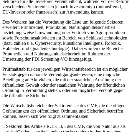
Sektoren für alle Investoren vereinheitlicht, während vor der Reform
verschiedene Sektorenlisten je nach Investorentyp (unionsfremd,
EU-Investor oder französisch) zur Anwendung kamen.
Des Weiteren hat die Verordnung die Liste um folgende Sektoren
erweitert: Printmedien, Produktion, Nahrungsmittelsicherheit
beziehungsweise Umwandlung oder Vertrieb von Agrarprodukten
sowie Forschungsaktivitäten im Bereich von Schlüsseltechnologien
(dazu zählen u.a. Cybersecurity, künstliche Intelligenz, Robotik,
Hableiter- und Quantentechnologie). Dabei wurden die Bereiche
Printmedien und Nahrungsmittelsicherheit im Rahmen der
Umsetzung der FDI Screening-VO hinzugefügt.
Prüfmaßstab für den jeweiligen Wirtschaftsbereich ist ein möglicher
Verstoß gegen nationale Verteidigungsinteressen, eine mögliche
Beteiligung an Aktivitäten, die mit der staatlichen Ausübung der
öffentlichen Gewalt oder der staatlichen Wahrung der öffentlichen
Ordnung in Verbindung stehen, oder ein möglicher Verstoß gegen
die öffentliche Sicherheit.
Die Wirtschaftsbereiche der Sektorenliste des CMF, die die obigen
Gefährdungen der öffentlichen Ordnung und Sicherheit betreffen
können, lassen sich wie folgt zusammenfassen:
i. Sektoren des Artikels R.151-3, I des CMF, die von Natur aus als
„kritisch“ oder „sensibel“ gelten (insbesondere in den Bereichen