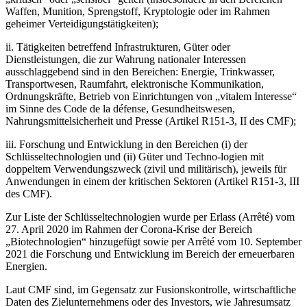
Waffen, Munition, Sprengstoff, Kryptologie oder im Rahmen
geheimer Verteidigungstätigkeiten);
ii. Tätigkeiten betreffend Infrastrukturen, Güter oder
Dienstleistungen, die zur Wahrung nationaler Interessen
ausschlaggebend sind in den Bereichen: Energie, Trinkwasser,
Transportwesen, Raumfahrt, elektronische Kommunikation,
Ordnungskräfte, Betrieb von Einrichtungen von „vitalem Interesse“
im Sinne des Code de la défense, Gesundheitswesen,
Nahrungsmittelsicherheit und Presse (Artikel R151-3, II des CMF);
iii. Forschung und Entwicklung in den Bereichen (i) der
Schlüsseltechnologien und (ii) Güter und Techno-logien mit
doppeltem Verwendungszweck (zivil und militärisch), jeweils für
Anwendungen in einem der kritischen Sektoren (Artikel R151-3, III
des CMF).
Zur Liste der Schlüsseltechnologien wurde per Erlass (Arrêté) vom
27. April 2020 im Rahmen der Corona-Krise der Bereich
„Biotechnologien“ hinzugefügt sowie per Arrêté vom 10. September
2021 die Forschung und Entwicklung im Bereich der erneuerbaren
Energien.
Laut CMF sind, im Gegensatz zur Fusionskontrolle, wirtschaftliche
Daten des Zielunternehmens oder des Investors, wie Jahresumsatz