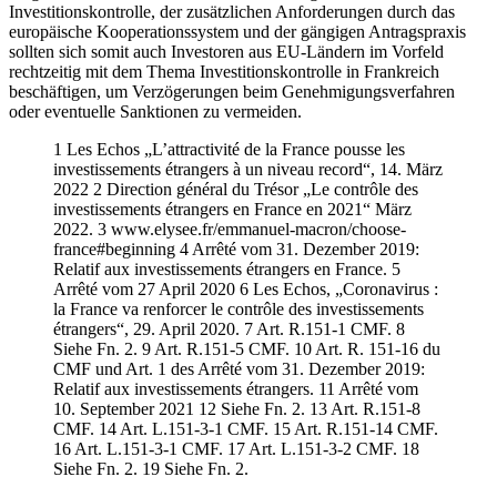
Investitionskontrolle, der zusätzlichen Anforderungen durch das
europäische Kooperationssystem und der gängigen Antragspraxis
sollten sich somit auch Investoren aus EU-Ländern im Vorfeld
rechtzeitig mit dem Thema Investitionskontrolle in Frankreich
beschäftigen, um Verzögerungen beim Genehmigungsverfahren
oder eventuelle Sanktionen zu vermeiden.
1 Les Echos „L’attractivité de la France pousse les
investissements étrangers à un niveau record“, 14. März
2022 2 Direction général du Trésor „Le contrôle des
investissements étrangers en France en 2021“ März
2022. 3 www.elysee.fr/emmanuel-macron/choose-
france#beginning 4 Arrêté vom 31. Dezember 2019:
Relatif aux investissements étrangers en France. 5
Arrêté vom 27 April 2020 6 Les Echos, „Coronavirus :
la France va renforcer le contrôle des investissements
étrangers“, 29. April 2020. 7 Art. R.151-1 CMF. 8
Siehe Fn. 2. 9 Art. R.151-5 CMF. 10 Art. R. 151-16 du
CMF und Art. 1 des Arrêté vom 31. Dezember 2019:
Relatif aux investissements étrangers. 11 Arrêté vom
10. September 2021 12 Siehe Fn. 2. 13 Art. R.151-8
CMF. 14 Art. L.151-3-1 CMF. 15 Art. R.151-14 CMF.
16 Art. L.151-3-1 CMF. 17 Art. L.151-3-2 CMF. 18
Siehe Fn. 2. 19 Siehe Fn. 2.