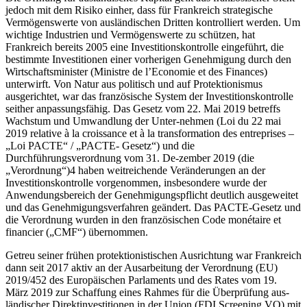
jedoch mit dem Risiko einher, dass für Frankreich strategische
Vermögenswerte von ausländischen Dritten kontrolliert werden. Um
wichtige Industrien und Vermögenswerte zu schützen, hat
Frankreich bereits 2005 eine Investitionskontrolle eingeführt, die
bestimmte Investitionen einer vorherigen Genehmigung durch den
Wirtschaftsminister (Ministre de l’Economie et des Finances)
unterwirft. Von Natur aus politisch und auf Protektionismus
ausgerichtet, war das französische System der Investitionskontrolle
seither anpassungsfähig. Das Gesetz vom 22. Mai 2019 betreffs
Wachstum und Umwandlung der Unter-nehmen (Loi du 22 mai
2019 relative à la croissance et à la transformation des entreprises –
„Loi PACTE“ / „PACTE- Gesetz“) und die
Durchführungsverordnung vom 31. De-zember 2019 (die
„Verordnung“)4 haben weitreichende Veränderungen an der
Investitionskontrolle vorgenommen, insbesondere wurde der
Anwendungsbereich der Genehmigungspflicht deutlich ausgeweitet
und das Genehmigungsverfahren geändert. Das PACTE-Gesetz und
die Verordnung wurden in den französischen Code monétaire et
financier („CMF“) übernommen.
Getreu seiner frühen protektionistischen Ausrichtung war Frankreich
dann seit 2017 aktiv an der Ausarbeitung der Verordnung (EU)
2019/452 des Europäischen Parlaments und des Rates vom 19.
März 2019 zur Schaffung eines Rahmes für die Überprüfung aus-
ländischer Direktinvestitionen in der Union (FDI Screening VO) mit