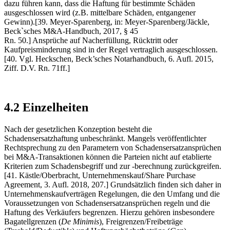
dazu führen kann, dass die Haftung für bestimmte Schäden
ausgeschlossen wird (z.B. mittelbare Schäden, entgangener
Gewinn).[39. Meyer-Sparenberg, in: Meyer-Sparenberg/Jäckle,
Beck`sches M&A-Handbuch, 2017, § 45
Rn. 50.] Ansprüche auf Nacherfüllung, Rücktritt oder
Kaufpreisminderung sind in der Regel vertraglich ausgeschlossen.
[40. Vgl. Heckschen, Beck’sches Notarhandbuch, 6. Aufl. 2015,
Ziff. D.V. Rn. 71ff.]
4.2 Einzelheiten
Nach der gesetzlichen Konzeption besteht die
Schadensersatzhaftung unbeschränkt. Mangels veröffentlichter
Rechtsprechung zu den Parametern von Schadensersatzansprüchen
bei M&A-Transaktionen können die Parteien nicht auf etablierte
Kriterien zum Schadensbegriff und zur -berechnung zurückgreifen.
[41. Kästle/Oberbracht, Unternehmenskauf/Share Purchase
Agreement, 3. Aufl. 2018, 207.] Grundsätzlich finden sich daher in
Unternehmenskaufverträgen Regelungen, die den Umfang und die
Voraussetzungen von Schadensersatzansprüchen regeln und die
Haftung des Verkäufers begrenzen. Hierzu gehören insbesondere
Bagatellgrenzen (
De Minimis
), Freigrenzen/Freibeträge