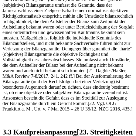
(subjektive) Bilanzgarantie umfasst die Garantie, dass der
Jahresabschluss einer Zielgesellschaft einem normativ-subjektiven
Richtigkeitsmaßstab entspricht, mithin alle Umstände bilanzrechtlich
richtig abbildet, die dem Aufsteller der Bilanz zum Zeitpunkt der
Aufstellung bekannt waren oder unter Berücksichtigung der Sorgfalt
eines ordentlichen und gewissenhaften Kaufmanns bekannt sein
mussten. Maßgeblich ist folglich die individuelle Kenntnis des
Bilanzaufstellers, und nicht bekannte Sachverhalte führen nicht zur
Verletzung der Bilanzgarantie. Demgegenüber garantiert die „harte“
(objektive) Bilanzgarantie die objektive Richtigkeit und
Vollständigkeit des Jahresabschlusses. Sie umfasst auch Umstände,
die dem Aufsteller der Bilanz bei der Aufstellung nicht bekannt
waren und auch nicht bekannt sein konnten.[21. Daghles/Haßler,
M&A Review 7-8/2017, 241, 242 ff.] Bei der Ausformulierung der
Bilanzgarantie (und der Rechtsfolgen bei einer Verletzung) ist
besonderes Augenmerk darauf zu richten, dass eindeutig bestimmt
ist, ob eine objektive oder subjektive Bilanzgarantie vereinbart ist.
Ansonsten besteht die Gefahr, dass es im Streitfall zur Auslegung
der Bilanzgarantie durch ein Gericht kommt.[22. Vgl. OLG
Frankfurt a. M., Urt. v. 7 Mai 2015 – 26 U 35/12, NZG 2016, 435.]
3.3 Kaufpreisanpassung[23. Streitigkeiten