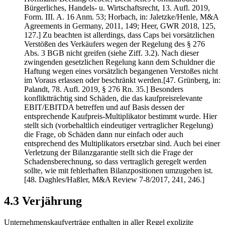
Bürgerliches, Handels- u. Wirtschaftsrecht, 13. Aufl. 2019,
Form. III. A. 16 Anm. 53; Horbach, in: Jaletzke/Henle, M&A
Agreements in Germany, 2011, 149; Heer, GWR 2018, 125,
127.] Zu beachten ist allerdings, dass Caps bei vorsätzlichen
Verstößen des Verkäufers wegen der Regelung des § 276
Abs. 3 BGB nicht greifen (siehe Ziff. 3.2). Nach dieser
zwingenden gesetzlichen Regelung kann dem Schuldner die
Haftung wegen eines vorsätzlich begangenen Verstoßes nicht
im Voraus erlassen oder beschränkt werden.[47. Grünberg, in:
Palandt, 78. Aufl. 2019, § 276 Rn. 35.] Besonders
konfliktträchtig sind Schäden, die das kaufpreisrelevante
EBIT/EBITDA betreffen und auf Basis dessen der
entsprechende Kaufpreis-Multiplikator bestimmt wurde. Hier
stellt sich (vorbehaltlich eindeutiger vertraglicher Regelung)
die Frage, ob Schäden dann nur einfach oder auch
entsprechend des Multiplikators ersetzbar sind. Auch bei einer
Verletzung der Bilanzgarantie stellt sich die Frage der
Schadensberechnung, so dass vertraglich geregelt werden
sollte, wie mit fehlerhaften Bilanzpositionen umzugehen ist.
[48. Daghles/Haßler, M&A Review 7-8/2017, 241, 246.]
4.3 Verjährung
Unternehmenskaufverträge enthalten in aller Regel explizite