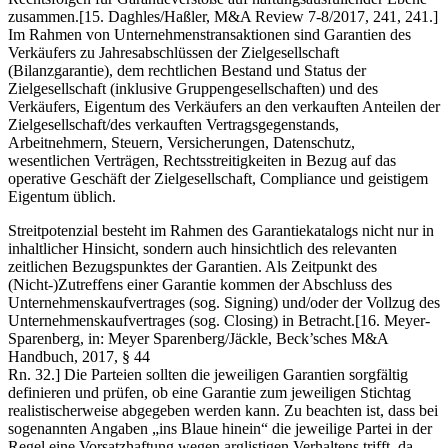
zusammen.[15. Daghles/Haßler, M&A Review 7-8/2017, 241, 241.]
Im Rahmen von Unternehmenstransaktionen sind Garantien des
Verkäufers zu Jahresabschlüssen der Zielgesellschaft
(Bilanzgarantie), dem rechtlichen Bestand und Status der
Zielgesellschaft (inklusive Gruppengesellschaften) und des
Verkäufers, Eigentum des Verkäufers an den verkauften Anteilen der
Zielgesellschaft/des verkauften Vertragsgegenstands,
Arbeitnehmern, Steuern, Versicherungen, Datenschutz,
wesentlichen Verträgen, Rechtsstreitigkeiten in Bezug auf das
operative Geschäft der Zielgesellschaft, Compliance und geistigem
Eigentum üblich.
Streitpotenzial besteht im Rahmen des Garantiekatalogs nicht nur in
inhaltlicher Hinsicht, sondern auch hinsichtlich des relevanten
zeitlichen Bezugspunktes der Garantien. Als Zeitpunkt des
(Nicht-)Zutreffens einer Garantie kommen der Abschluss des
Unternehmenskaufvertrages (sog. Signing) und/oder der Vollzug des
Unternehmenskaufvertrages (sog. Closing) in Betracht.[16. Meyer-
Sparenberg, in: Meyer Sparenberg/Jäckle, Beck’sches M&A
Handbuch, 2017, § 44
Rn. 32.] Die Parteien sollten die jeweiligen Garantien sorgfältig
definieren und prüfen, ob eine Garantie zum jeweiligen Stichtag
realistischerweise abgegeben werden kann. Zu beachten ist, dass bei
sogenannten Angaben „ins Blaue hinein“ die jeweilige Partei in der
Regel eine Vorsatzhaftung wegen arglistigen Verhaltens trifft, da