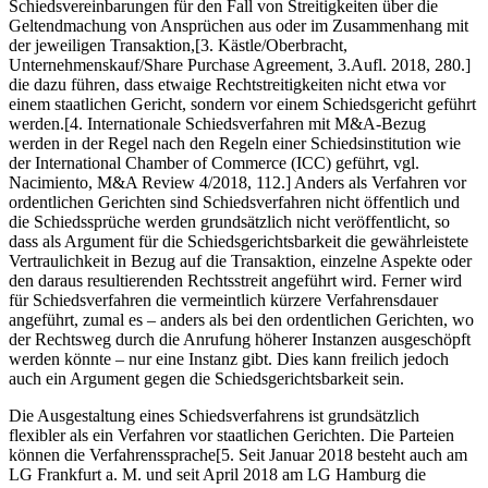
Schiedsvereinbarungen für den Fall von Streitigkeiten über die
Geltendmachung von Ansprüchen aus oder im Zusammenhang mit
der jeweiligen Transaktion,[3. Kästle/Oberbracht,
Unternehmenskauf/Share Purchase Agreement, 3.Aufl. 2018, 280.]
die dazu führen, dass etwaige Rechtstreitigkeiten nicht etwa vor
einem staatlichen Gericht, sondern vor einem Schiedsgericht geführt
werden.[4. Internationale Schiedsverfahren mit M&A-Bezug
werden in der Regel nach den Regeln einer Schiedsinstitution wie
der International Chamber of Commerce (ICC) geführt, vgl.
Nacimiento, M&A Review 4/2018, 112.] Anders als Verfahren vor
ordentlichen Gerichten sind Schiedsverfahren nicht öffentlich und
die Schiedssprüche werden grundsätzlich nicht veröffentlicht, so
dass als Argument für die Schiedsgerichtsbarkeit die gewährleistete
Vertraulichkeit in Bezug auf die Transaktion, einzelne Aspekte oder
den daraus resultierenden Rechtsstreit angeführt wird. Ferner wird
für Schiedsverfahren die vermeintlich kürzere Verfahrensdauer
angeführt, zumal es – anders als bei den ordentlichen Gerichten, wo
der Rechtsweg durch die Anrufung höherer Instanzen ausgeschöpft
werden könnte – nur eine Instanz gibt. Dies kann freilich jedoch
auch ein Argument gegen die Schiedsgerichtsbarkeit sein.
Die Ausgestaltung eines Schiedsverfahrens ist grundsätzlich
flexibler als ein Verfahren vor staatlichen Gerichten. Die Parteien
können die Verfahrenssprache[5. Seit Januar 2018 besteht auch am
LG Frankfurt a. M. und seit April 2018 am LG Hamburg die