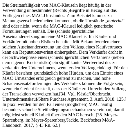
Die Streitanfälligkeit von MAC-Klauseln liegt häufig in der
Verwendung unbestimmter (Rechts-)Begriffe in Bezug auf das
Vorliegen eines MAC-Umstandes. Zum Beispiel kann es zu
Meinungsverschiedenheiten kommen, ob die Umstände „
material
“
sind oder nicht, wenn die MAC-Klausel lediglich generische
Formulierungen enthält. Die (schieds-)gerichtliche
Auseinandersetzung um eine MAC-Klausel ist für Käufer und
Verkäufer mit hohen Risiken behaftet. Mit Bekanntwerden einer
solchen Auseinandersetzung um den Vollzug eines Kaufvertrages
kann ein Reputationsverlust einhergehen. Dem Verkäufer droht in
der Schwebephase eines (schieds-)gerichtlichen Verfahrens (neben
dem eigenen Kostenrisiko) ein signifikanter Wertverlust des zu
verkaufenden Unternehmens, wenn er den Vollzug einklagt. Für den
Käufer bestehen grundsätzlich hohe Hürden, um den Eintritt eines
MAC-Umstandes erfolgreich geltend zu machen, und hohe
Schadensersatzforderungen des Verkäufers können die Folge sein,
wenn ein Gericht feststellt, dass der Käufer zu Unrecht den Vollzug
der Transaktion verweigert hat.[34. Vgl. Kästle/Oberbracht,
Unternehmenskauf/Share Purchase Agreement, 3. Aufl. 2018, 125.]
In praxi werden für den Fall eines (möglichen) MAC häufig
besonders schnelle Streitbeilegungsmechanismen vereinbart, damit
möglichst schnell Klarheit über den MAC herrscht.[35. Meyer-
Sparenberg, in: Meyer-Sparenberg/Jäckle, Beck’sches M&A-
Handbuch, 2017, § 43 Rn. 62.]