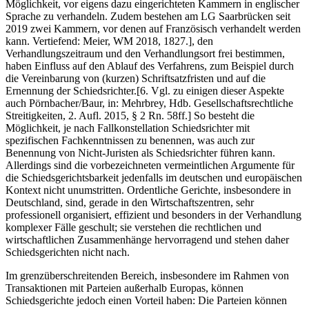
Möglichkeit, vor eigens dazu eingerichteten Kammern in englischer
Sprache zu verhandeln. Zudem bestehen am LG Saarbrücken seit
2019 zwei Kammern, vor denen auf Französisch verhandelt werden
kann. Vertiefend: Meier, WM 2018, 1827.], den
Verhandlungszeitraum und den Verhandlungsort frei bestimmen,
haben Einfluss auf den Ablauf des Verfahrens, zum Beispiel durch
die Vereinbarung von (kurzen) Schriftsatzfristen und auf die
Ernennung der Schiedsrichter.[6. Vgl. zu einigen dieser Aspekte
auch Pörnbacher/Baur, in: Mehrbrey, Hdb. Gesellschaftsrechtliche
Streitigkeiten, 2. Aufl. 2015, § 2 Rn. 58ff.] So besteht die
Möglichkeit, je nach Fallkonstellation Schiedsrichter mit
spezifischen Fachkenntnissen zu benennen, was auch zur
Benennung von Nicht-Juristen als Schiedsrichter führen kann.
Allerdings sind die vorbezeichneten vermeintlichen Argumente für
die Schiedsgerichtsbarkeit jedenfalls im deutschen und europäischen
Kontext nicht unumstritten. Ordentliche Gerichte, insbesondere in
Deutschland, sind, gerade in den Wirtschaftszentren, sehr
professionell organisiert, effizient und besonders in der Verhandlung
komplexer Fälle geschult; sie verstehen die rechtlichen und
wirtschaftlichen Zusammenhänge hervorragend und stehen daher
Schiedsgerichten nicht nach.
Im grenzüberschreitenden Bereich, insbesondere im Rahmen von
Transaktionen mit Parteien außerhalb Europas, können
Schiedsgerichte jedoch einen Vorteil haben: Die Parteien können