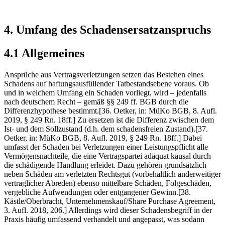
4. Umfang des Schadensersatzanspruchs
4.1 Allgemeines
Ansprüche aus Vertragsverletzungen setzen das Bestehen eines
Schadens auf haftungsausfüllender Tatbestandsebene voraus. Ob
und in welchem Umfang ein Schaden vorliegt, wird – jedenfalls
nach deutschem Recht – gemäß §§ 249 ff. BGB durch die
Differenzhypothese bestimmt.[36. Oetker, in: MüKo BGB, 8. Aufl.
2019, § 249 Rn. 18ff.] Zu ersetzen ist die Differenz zwischen dem
Ist- und dem Sollzustand (d.h. dem schadensfreien Zustand).[37.
Oetker, in: MüKo BGB, 8. Aufl. 2019, § 249 Rn. 18ff.] Dabei
umfasst der Schaden bei Verletzungen einer Leistungspflicht alle
Vermögensnachteile, die eine Vertragspartei adäquat kausal durch
die schädigende Handlung erleidet. Dazu gehören grundsätzlich
neben Schäden am verletzten Rechtsgut (vorbehaltlich anderweitiger
vertraglicher Abreden) ebenso mittelbare Schäden, Folgeschäden,
vergebliche Aufwendungen oder entgangener Gewinn.[38.
Kästle/Oberbracht, Unternehmenskauf/Share Purchase Agreement,
3. Aufl. 2018, 206.] Allerdings wird dieser Schadensbegriff in der
Praxis häufig umfassend verhandelt und angepasst, was sodann