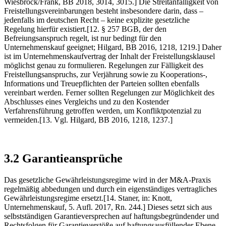
Wiesbrock/Frank, BB 2018, 3014, 3015.] Die Streitanfälligkeit von
Freistellungsvereinbarungen besteht insbesondere darin, dass –
jedenfalls im deutschen Recht – keine explizite gesetzliche
Regelung hierfür existiert.[12. § 257 BGB, der den
Befreiungsanspruch regelt, ist nur bedingt für den
Unternehmenskauf geeignet; Hilgard, BB 2016, 1218, 1219.] Daher
ist im Unternehmenskaufvertrag der Inhalt der Freistellungsklausel
möglichst genau zu formulieren. Regelungen zur Fälligkeit des
Freistellungsanspruchs, zur Verjährung sowie zu Kooperations-,
Informations und Treuepflichten der Parteien sollten ebenfalls
vereinbart werden. Ferner sollten Regelungen zur Möglichkeit des
Abschlusses eines Vergleichs und zu den Kostender
Verfahrensführung getroffen werden, um Konfliktpotenzial zu
vermeiden.[13. Vgl. Hilgard, BB 2016, 1218, 1237.]
3.2 Garantieansprüche
Das gesetzliche Gewährleistungsregime wird in der M&A-Praxis
regelmäßig abbedungen und durch ein eigenständiges vertragliches
Gewährleistungsregime ersetzt.[14. Staner, in: Knott,
Unternehmenskauf, 5. Aufl. 2017, Rn. 244.] Dieses setzt sich aus
selbstständigen Garantieversprechen auf haftungsbegründender und
Rechtsfolgen für Garantieverstöße auf haftungsausfüllender Ebene