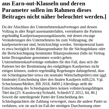
aus Earn-out-Klauseln und deren
Parameter sollen im Rahmen dieses
Beitrages nicht näher beleuchtet werden.]
Da der Abschluss des Unternehmenskaufvertrages und dessen
Vollzug in aller Regel auseinanderfallen, vereinbaren die Parteien
regelmäßig Kaufpreisanpassungsklauseln, mit denen etwaige
Veränderungen des Unternehmens bis zum Vollzugstag, die
kaufpreisrelevant sind, berücksichtigt werden. Streitpotenzial kann
es etwa bezüglich der Bilanzgrundsätze für die Stichtagsbilanz oder
die Berücksichtigung bestimmter Bilanzpositionen (falls im Vertrag
keine Bezugnahme genommen wurde) geben.
Unternehmenskaufverträge enthalten für den Fall, dass sich die
Parteien bei der Bestimmung des endgültigen Kaufpreises nicht
einigen können, zudem regelmäßig Regelungen dahingehend, dass
ein Schiedsgutachter (etwa ein neutraler Wirtschaftsprüfer) eine (ggf.
bindende) Entscheidung über den finalen Kaufpreis trifft.[24. Vgl.
Schackmann/Mellert, BB 2018, 840ff.] Allerdings stellt die
Entscheidung des Schiedsgutachters keinen vollstreckungsfähigen
Titel dar.[25. Kasolowsky/Schnabl, SchiedsVZ 2012, 84, 86.]
Soweit die unterliegende Partei der Entscheidung des
Schiedsgutachters die Zahlung verweigert, muss die andere Partei so
verfahren, wie sie auch im Fall der streitigen Durchsetzung einer