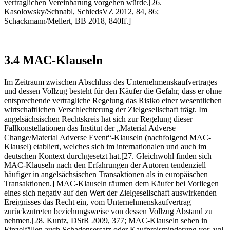
vertraglichen Vereinbarung vorgehen würde.[26.
Kasolowsky/Schnabl, SchiedsVZ 2012, 84, 86;
Schackmann/Mellert, BB 2018, 840ff.]
3.4 MAC-Klauseln
Im Zeitraum zwischen Abschluss des Unternehmenskaufvertrages
und dessen Vollzug besteht für den Käufer die Gefahr, dass er ohne
entsprechende vertragliche Regelung das Risiko einer wesentlichen
wirtschaftlichen Verschlechterung der Zielgesellschaft trägt. Im
angelsächsischen Rechtskreis hat sich zur Regelung dieser
Fallkonstellationen das Institut der „Material Adverse
Change/Material Adverse Event“-Klauseln (nachfolgend MAC-
Klausel) etabliert, welches sich im internationalen und auch im
deutschen Kontext durchgesetzt hat.[27. Gleichwohl finden sich
MAC-Klauseln nach den Erfahrungen der Autoren tendenziell
häufiger in angelsächsischen Transaktionen als in europäischen
Transaktionen.] MAC-Klauseln räumen dem Käufer bei Vorliegen
eines sich negativ auf den Wert der Zielgesellschaft auswirkenden
Ereignisses das Recht ein, vom Unternehmenskaufvertrag
zurückzutreten beziehungsweise von dessen Vollzug Abstand zu
nehmen.[28. Kuntz, DStR 2009, 377; MAC-Klauseln sehen in
Einzelfällen auch Schadensersatz oder Kaufpreisminderung vor, vgl.