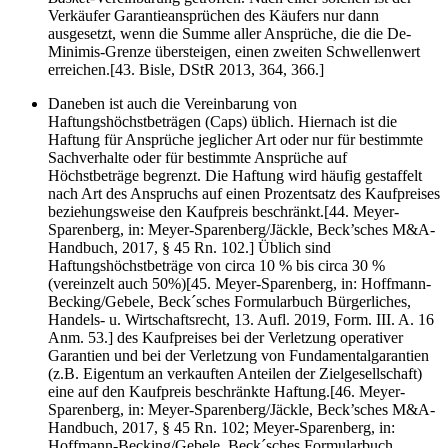
Verkäufer Garantieansprüchen des Käufers nur dann
ausgesetzt, wenn die Summe aller Ansprüche, die die De-
Minimis-Grenze übersteigen, einen zweiten Schwellenwert
erreichen.[43. Bisle, DStR 2013, 364, 366.]
Daneben ist auch die Vereinbarung von
Haftungshöchstbeträgen (Caps) üblich. Hiernach ist die
Haftung für Ansprüche jeglicher Art oder nur für bestimmte
Sachverhalte oder für bestimmte Ansprüche auf
Höchstbeträge begrenzt. Die Haftung wird häufig gestaffelt
nach Art des Anspruchs auf einen Prozentsatz des Kaufpreises
beziehungsweise den Kaufpreis beschränkt.[44. Meyer-
Sparenberg, in: Meyer-Sparenberg/Jäckle, Beck’sches M&A-
Handbuch, 2017, § 45 Rn. 102.] Üblich sind
Haftungshöchstbeträge von circa 10 % bis circa 30 %
(vereinzelt auch 50%)[45. Meyer-Sparenberg, in: Hoffmann-
Becking/Gebele, Beck´sches Formularbuch Bürgerliches,
Handels- u. Wirtschaftsrecht, 13. Aufl. 2019, Form. III. A. 16
Anm. 53.] des Kaufpreises bei der Verletzung operativer
Garantien und bei der Verletzung von Fundamentalgarantien
(z.B. Eigentum an verkauften Anteilen der Zielgesellschaft)
eine auf den Kaufpreis beschränkte Haftung.[46. Meyer-
Sparenberg, in: Meyer-Sparenberg/Jäckle, Beck’sches M&A-
Handbuch, 2017, § 45 Rn. 102; Meyer-Sparenberg, in:
Hoffmann-Becking/Gebele, Beck´sches Formularbuch