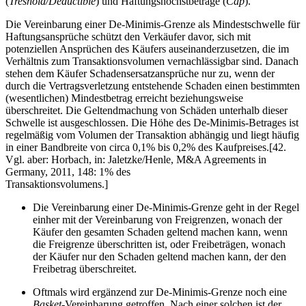
(
Treshold/Deductible
) und Haftungshöchstbeträge (
Cap
).
Die Vereinbarung einer De-Minimis-Grenze als Mindestschwelle für
Haftungsansprüche schützt den Verkäufer davor, sich mit
potenziellen Ansprüchen des Käufers auseinanderzusetzen, die im
Verhältnis zum Transaktionsvolumen vernachlässigbar sind. Danach
stehen dem Käufer Schadensersatzansprüche nur zu, wenn der
durch die Vertragsverletzung entstehende Schaden einen bestimmten
(wesentlichen) Mindestbetrag erreicht beziehungsweise
überschreitet. Die Geltendmachung von Schäden unterhalb dieser
Schwelle ist ausgeschlossen. Die Höhe des De-Minimis-Betrages ist
regelmäßig vom Volumen der Transaktion abhängig und liegt häufig
in einer Bandbreite von circa 0,1% bis 0,2% des Kaufpreises.[42.
Vgl. aber: Horbach, in: Jaletzke/Henle, M&A Agreements in
Germany, 2011, 148: 1% des
Transaktionsvolumens.]
Die Vereinbarung einer De-Minimis-Grenze geht in der Regel
einher mit der Vereinbarung von Freigrenzen, wonach der
Käufer den gesamten Schaden geltend machen kann, wenn
die Freigrenze überschritten ist, oder Freibeträgen, wonach
der Käufer nur den Schaden geltend machen kann, der den
Freibetrag überschreitet.
Oftmals wird ergänzend zur De-Minimis-Grenze noch eine
Basket
-Vereinbarung getroffen. Nach einer solchen ist der