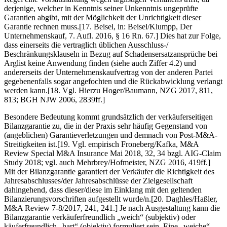
derjenige, welcher in Kenntnis seiner Unkenntnis ungeprüfte
Garantien abgibt, mit der Möglichkeit der Unrichtigkeit dieser
Garantie rechnen muss.[17. Beisel, in: Beisel/Klumpp, Der
Unternehmenskauf, 7. Aufl. 2016, § 16 Rn. 67.] Dies hat zur Folge,
dass einerseits die vertraglich üblichen Ausschluss-/
Beschränkungsklauseln in Bezug auf Schadensersatzansprüche bei
Arglist keine Anwendung finden (siehe auch Ziffer 4.2) und
andererseits der Unternehmenskaufvertrag von der anderen Partei
gegebenenfalls sogar angefochten und die Rückabwicklung verlangt
werden kann.[18. Vgl. Hierzu Hoger/Baumann, NZG 2017, 811,
813; BGH NJW 2006, 2839ff.]
Besondere Bedeutung kommt grundsätzlich der verkäuferseitigen
Bilanzgarantie zu, die in der Praxis sehr häufig Gegenstand von
(angeblichen) Garantieverletzungen und demnach von Post-M&A-
Streitigkeiten ist.[19. Vgl. empirisch Froneberg/Kafka, M&A
Review Special M&A Insurance Mai 2018, 32, 34 bzgl. AIG-Claim
Study 2018; vgl. auch Mehrbrey/Hofmeister, NZG 2016, 419ff.]
Mit der Bilanzgarantie garantiert der Verkäufer die Richtigkeit des
Jahresabschlusses/der Jahresabschlüsse der Zielgesellschaft
dahingehend, dass dieser/diese im Einklang mit den geltenden
Bilanzierungsvorschriften aufgestellt wurde/n.[20. Daghles/Haßler,
M&A Review 7-8/2017, 241, 241.] Je nach Ausgestaltung kann die
Bilanzgarantie verkäuferfreundlich „weich“ (subjektiv) oder
käuferfreundlich „hart“ (objektiv) formuliert sein. Eine „weiche“