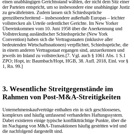
einen unabhängigen Gerichtsstand wählen, der nicht dem Sitz einer
der Parteien entspricht, um so insbesondere eine unabhängige Justiz
zu gewährleisten. Zudem lassen sich Schiedssprüche
grenzüberschreitend – insbesondere außerhalb Europas – leichter
vollstrecken als Urteile ordentlicher Gerichte. Im New Yorker
Übereinkommen vom 10. Juni 1958 über die Anerkennung und
Vollstreckung ausländischer Schiedssprüche (New York
Convention) haben sich die Vertragsstaaten (inklusive aller
bedeutenden Wirtschaftsnationen) verpflichtet, Schiedssprüche, die
in einem anderen Vertragsstaat ergangen sind, anzuerkennen und
jeweils im Inland zu vollstrecken.[7. Vgl. auch § 1061 Abs. 1 S.1
ZPO; Hopt, in: Baumbach/Hopt, HGB, 38. Aufl. 2018, Einl. vor §
1, Rn. 99.]
3. Wesentliche Streitgegenstände im
Rahmen von Post-M&A-Streitigkeiten
Unternehmenskaufverträge enthalten ein in sich geschlossenes,
komplexes und häufig umfassend verhandeltes Haftungssystem.
Dabei existieren einige typische konfliktträchtige Punkte, über die
im Nachgang von M&A-Transaktionen häufig gestritten wird und
die nachfolgend dargestellt sind.