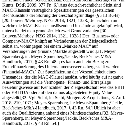
Kuntz, DStR 2009, 377 Fn. 6.] Aus deutsch-rechtlicher Sicht sind
MAC-Klauseln vertragliche Spezifizierungen des gesetzlichen
Rechtsinstituts der Störung der Geschäftsgrundlage (§ 313 BGB).
[29. Louven/Mehrbey, NZG 2014, 1321, 1328.] Je nachdem an
welche die MAC-Klausel auslösenden Umstände angeknüpft wird,
unterscheidet man grundsätzlich zwei Grundvarianten.[30.
Louven/Mehrbey, NZG 2014, 1321, 1328.] Der „Business- oder
Company-MAC“ knüpft an Veränderungen der Zielgesellschaft
selbst an, wohingegen bei einem „Market-MAC“ auf
Veränderungen der (Finanz-)Märkte abgestellt wird.[31. Meyer-
Sparenberg, in: Meyer-Sparenberg/Jäckle, Beck’sches M&A
Handbuch, 2017, § 43 Rn. 48 f; es kann auch ein Bezug zur
Fremdfinanzierung des Unternehmenserwerbs hergestellt werden
(Financial-MAC).] Zur Spezifizierung der Wesentlichkeit eines
Umstandes, der die MAC-Klausel auslöst, wird häufig auf negative
Auswirkungen auf die Vermögens-, Finanz- und Ertragslage
beziehungsweise auf Kennzahlen der Zielgesellschaft wie das EBIT
oder EBITDA oder auf den daraus abgeleiteten Equity Value
abgestellt.[32. Vgl. Seibt, in: Seibt, Mergers & Acquisitions, 3. Aufl.
2018, 210, 1071; Meyer-Sparenberg, in: Meyer-Sparenberg/Jäckle,
Beck’sches M&A-Handbuch, 2017, § 43 Rn. 54.] Üblich ist aber
auch die Qualifizierung anhand eines Mindestschadens.[33. Meyer-
Sparenberg, in: Meyer-Sparenberg/Jäckle, Beck’sches M&A-
Handbuch, 2017, § 43 Rn. 54.]