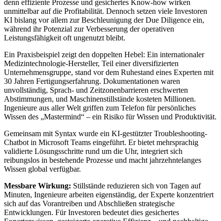
denn effiziente Prozesse und gesichertes Know-how wirken
unmittelbar auf die Profitabilität. Dennoch setzen viele Investoren
KI bislang vor allem zur Beschleunigung der Due Diligence ein,
während ihr Potenzial zur Verbesserung der operativen
Leistungsfähigkeit oft ungenutzt bleibt.
Ein Praxisbeispiel zeigt den doppelten Hebel: Ein internationaler
Medizintechnologie-Hersteller, Teil einer diversifizierten
Unternehmensgruppe, stand vor dem Ruhestand eines Experten mit
30 Jahren Fertigungserfahrung. Dokumentationen waren
unvollständig, Sprach- und Zeitzonenbarrieren erschwerten
Abstimmungen, und Maschinenstillstände kosteten Millionen.
Ingenieure aus aller Welt griffen zum Telefon für persönliches
Wissen des „Mastermind“ – ein Risiko für Wissen und Produktivität.
Gemeinsam mit Syntax wurde ein KI-gestützter Troubleshooting-
Chatbot in Microsoft Teams eingeführt. Er bietet mehrsprachig
validierte Lösungsschritte rund um die Uhr, integriert sich
reibungslos in bestehende Prozesse und macht jahrzehntelanges
Wissen global verfügbar.
Messbare Wirkung:
Stillstände reduzieren sich von Tagen auf
Minuten, Ingenieure arbeiten eigenständig, der Experte konzentriert
sich auf das Vorantreiben und Abschließen strategische
Entwicklungen. Für Investoren bedeutet dies gesichertes