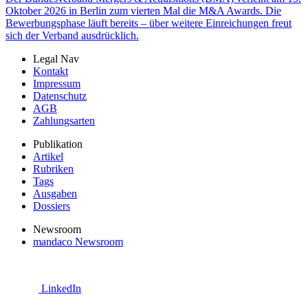
Oktober 2026 in Berlin zum vierten Mal die M&A Awards. Die
Bewerbungsphase läuft bereits – über weitere Einreichungen freut
sich der Verband ausdrücklich.
Legal Nav
Kontakt
Impressum
Datenschutz
AGB
Zahlungsarten
Publikation
Artikel
Rubriken
Tags
Ausgaben
Dossiers
Newsroom
mandaco Newsroom
LinkedIn