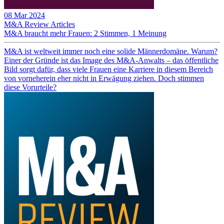
08 Mar 2024
M&A Review
Articles
M&A braucht mehr Frauen: 2 Stimmen, 1 Meinung
M&A ist weltweit immer noch eine solide Männerdomäne. Warum?
Einer der Gründe ist das Image des M&A-Anwalts – das öffentliche
Bild sorgt dafür, dass viele Frauen eine Karriere in diesem Bereich
von vorneherein eher nicht in Erwägung ziehen. Doch stimmen
diese Vorurteile?