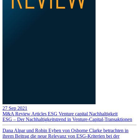
27 Sep 2021
M&A Review
Articles
ESG
Venture capital
Nachhaltigkeit
ESG – Der Nachhaltigkeitstrend in Venture-Capital-Transaktionen
Dana Alpar und Robin Eyben von Osborne Clarke betrachten in
ihrem Beitrag die neue Relevanz von ESG-Kriterien bei der