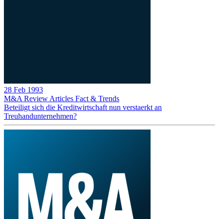
28 Feb 1993
M&A Review
Articles
Fact & Trends
Beteiligt sich die Kreditwirtschaft nun verstaerkt an
Treuhandunternehmen?