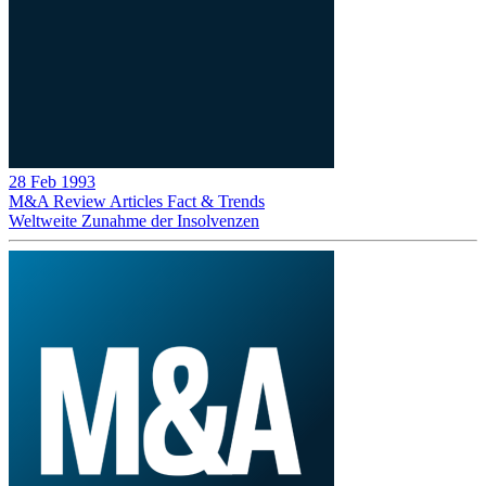
28 Feb 1993
M&A Review
Articles
Fact & Trends
Weltweite Zunahme der Insolvenzen