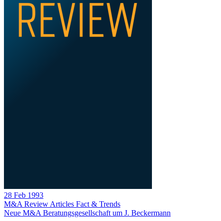
28 Feb 1993
M&A Review
Articles
Fact & Trends
Neue M&A Beratungsgesellschaft um J. Beckermann