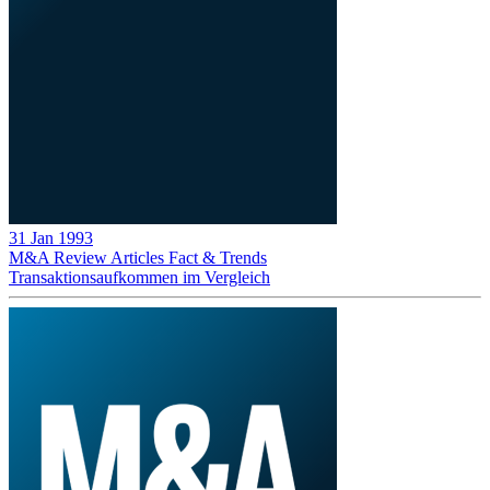
31 Jan 1993
M&A Review
Articles
Fact & Trends
Transaktionsaufkommen im Vergleich