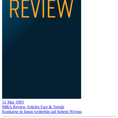
31 Mar 1993
M&A Review
Articles
Fact & Trends
Konkurse in Japan weiterhin auf hohem Niveau