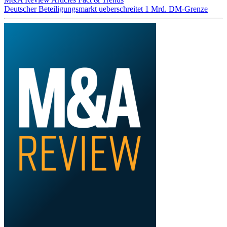
Deutscher Beteiligungsmarkt ueberschreitet 1 Mrd. DM-Grenze