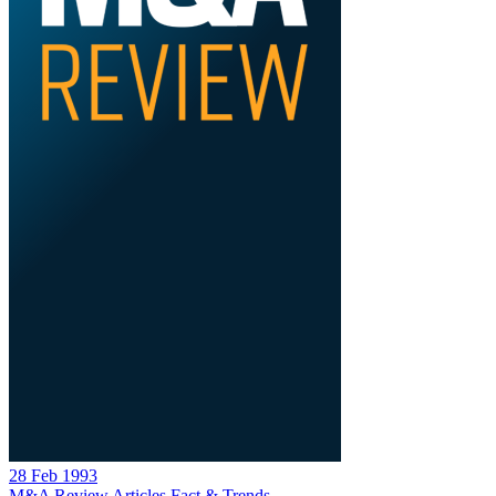
28 Feb 1993
M&A Review
Articles
Fact & Trends