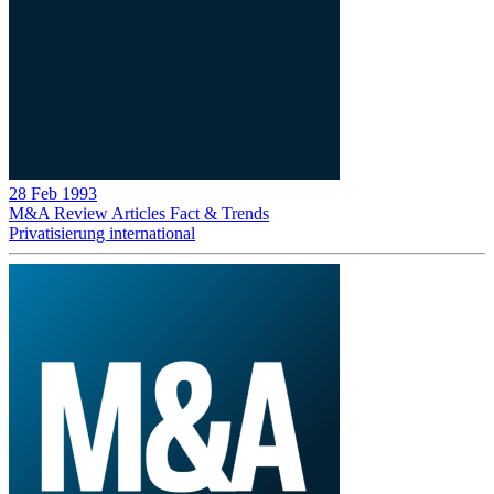
28 Feb 1993
M&A Review
Articles
Fact & Trends
Privatisierung international