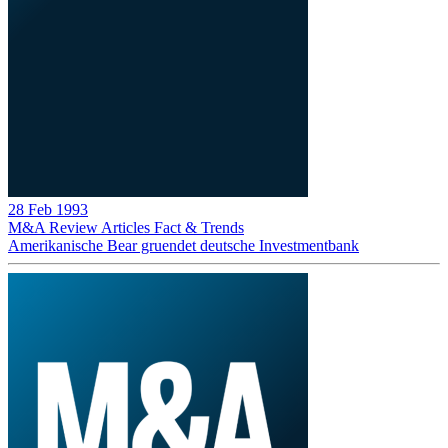
28 Feb 1993
M&A Review
Articles
Fact & Trends
Amerikanische Bear gruendet deutsche Investmentbank