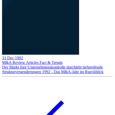
31 Dec 1992
M&A Review
Articles
Fact & Trends
Der Markt fuer Unternehmenskontrolle durchlebt tiefgreifende
Strukturveraenderungen 1992 - Das M&A-Jahr im Rueckblick