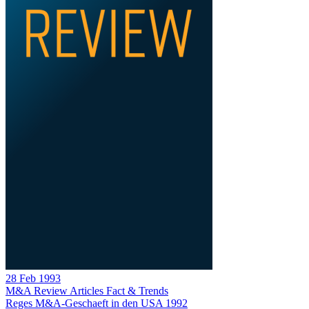
28 Feb 1993
M&A Review
Articles
Fact & Trends
Reges M&A-Geschaeft in den USA 1992