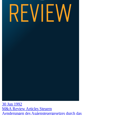
30 Jun 1992
M&A Review
Articles
Steuern
Aenderungen des Auáensteuergesetzes durch das