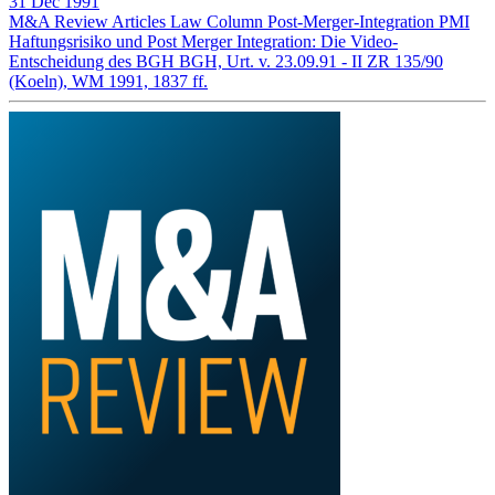
31 Dec 1991
M&A Review
Articles
Law Column
Post-Merger-Integration
PMI
Haftungsrisiko und Post Merger Integration: Die Video-
Entscheidung des BGH BGH, Urt. v. 23.09.91 - II ZR 135/90
(Koeln), WM 1991, 1837 ff.