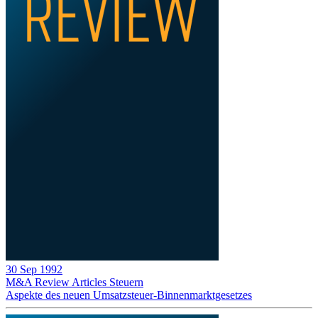
30 Sep 1992
M&A Review
Articles
Steuern
Aspekte des neuen Umsatzsteuer-Binnenmarktgesetzes