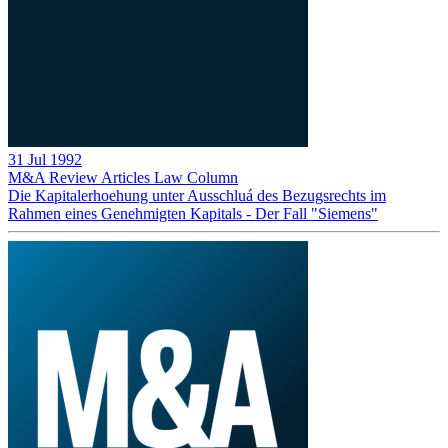
31 Jul 1992
M&A Review
Articles
Law Column
Die Kapitalerhoehung unter Ausschluá des Bezugsrechts im
Rahmen eines Genehmigten Kapitals - Der Fall "Siemens"