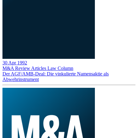
30 Apr 1992
M&A Review
Articles
Law Column
Der AGF/AMB-Deal: Die vinkulierte Namensaktie als
Abwehrinstrument