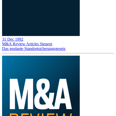
31 Dec 1992
M&A Review
Articles
Steuern
Das geplante Standortsicherungsgesetz