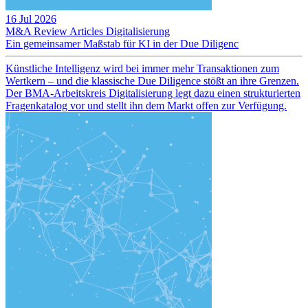
16 Jul 2026
M&A Review
Articles
Digitalisierung
Ein gemeinsamer Maßstab für KI in der Due Diligenc
Künstliche Intelligenz wird bei immer mehr Transaktionen zum
Wertkern – und die klassische Due Diligence stößt an ihre Grenzen.
Der BMA-Arbeitskreis Digitalisierung legt dazu einen strukturierten
Fragenkatalog vor und stellt ihn dem Markt offen zur Verfügung.