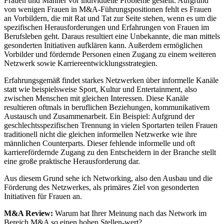
Frauen und Männer vor individuelle Probleme gestellt. Aufgrund
von wenigen Frauen in M&A-Führungspositionen fehlt es Frauen
an Vorbildern, die mit Rat und Tat zur Seite stehen, wenn es um die
spezifischen Herausforderungen und Erfahrungen von Frauen im
Berufsleben geht. Daraus resultiert eine Unbekannte, die man mittels
gesonderten Initiativen aufklären kann. Außerdem ermöglichen
Vorbilder und fördernde Personen einen Zugang zu einem weiteren
Netzwerk sowie Karriereentwicklungsstrategien.
Erfahrungsgemäß findet starkes Netzwerken über informelle Kanäle
statt wie beispielsweise Sport, Kultur und Entertainment, also
zwischen Menschen mit gleichen Interessen. Diese Kanäle
resultieren oftmals in beruflichen Beziehungen, kommunikativem
Austausch und Zusammenarbeit. Ein Beispiel: Aufgrund der
geschlechtsspezifischen Trennung in vielen Sportarten teilen Frauen
traditionell nicht die gleichen informellen Netzwerke wie ihre
männlichen Counterparts. Dieser fehlende informelle und oft
karrierefördernde Zugang zu den Entscheidern in der Branche stellt
eine große praktische Herausforderung dar.
Aus diesem Grund sehe ich Networking, also den Ausbau und die
Förderung des Netzwerkes, als primäres Ziel von gesonderten
Initiativen für Frauen an.
M&A Review:
Warum hat Ihrer Meinung nach das Network im
Bereich M&A so einen hohen Stellen-wert?