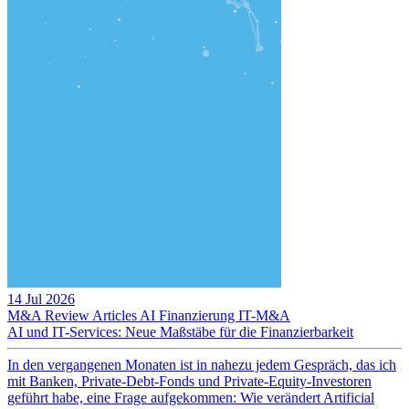
14 Jul 2026
M&A Review
Articles
AI
Finanzierung
IT-M&A
AI und IT-Services: Neue Maßstäbe für die Finanzierbarkeit
In den vergangenen Monaten ist in nahezu jedem Gespräch, das ich
mit Banken, Private-Debt-Fonds und Private-Equity-Investoren
geführt habe, eine Frage aufgekommen: Wie verändert Artificial