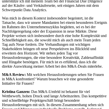
unterstütze ich mit meinem Team bei der Financial Due Diligence
auf der Käufer- und Verkäuferseite, seit einigen Jahren mit dem
Schwerpunkt Data Analytics.
Was mich in diesem Kontext insbesondere begeistert, ist die
Tatsache, dass wir unsere Mandanten bei einem besonderen Ereignis
im Rahmen des Unternehmenszyklus begleiten, sei es bei der
Nachfolgeregelung oder der Expansion in neue Märkte. Diese
Projekte weisen sich insbesondere durch eine hohe Komplexität und
Schnelllebigkeit aus, die sowohl mich als auch mein Team jeden
Tag aufs Neue fordern. Die Verhandlungen mit wichtigen
Stakeholdern bringen oft neue Perspektiven ins Blickfeld und
erweitern den Horizont. Wir stehen jeden Tag vor
Herausforderungen, die eine besondere Kreativität, Zahlenaffinität
und Hingabe benötigen. Für mich ist es erfüllend, dass ich die
direkte Auswirkung meiner Arbeit bei den M&A-Deals miterlebe.
M&A Review:
Mit welchen Herausforderungen sehen Sie Frauen
in M&A konfrontiert? Warum brauchen wir eine gesonderte
Initiative für Frauen?
Kristina Ganzen:
Das M&A-Umfeld ist bekannt für viel
Wettbewerb, hohen Druck und lange Arbeitszeiten. Das kompetitive
und schnelllebige Projektgeschäft bringt besondere
Herausforderungen mit sich. In diesem Zusammenhang sehen sich