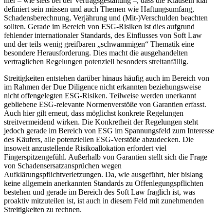
hier – wie stets bei der Vertragsgestaltung –, dass die Klauseln klar
definiert sein müssen und auch Themen wie Haftungsumfang,
Schadensberechnung, Verjährung und (Mit-)Verschulden beachten
sollten. Gerade im Bereich von ESG-Risiken ist dies aufgrund
fehlender internationaler Standards, des Einflusses von Soft Law
und der teils wenig greifbaren „schwammigen“ Thematik eine
besondere Herausforderung. Dies macht die ausgehandelten
vertraglichen Regelungen potenziell besonders streitanfällig.
Streitigkeiten entstehen darüber hinaus häufig auch im Bereich von
im Rahmen der Due Diligence nicht erkannten beziehungsweise
nicht offengelegten ESG-Risiken. Teilweise werden unerkannt
gebliebene ESG-relevante Normenverstöße von Garantien erfasst.
Auch hier gilt erneut, dass möglichst konkrete Regelungen
streitvermeidend wirken. Die Konkretheit der Regelungen steht
jedoch gerade im Bereich von ESG im Spannungsfeld zum Interesse
des Käufers, alle potenziellen ESG-Verstöße abzudecken. Die
insoweit anzustellende Risikoallokation erfordert viel
Fingerspitzengefühl. Außerhalb von Garantien stellt sich die Frage
von Schadensersatzansprüchen wegen
Aufklärungspflichtverletzungen. Da, wie ausgeführt, hier bislang
keine allgemein anerkannten Standards zu Offenlegungspflichten
bestehen und gerade im Bereich des Soft Law fraglich ist, was
proaktiv mitzuteilen ist, ist auch in diesem Feld mit zunehmenden
Streitigkeiten zu rechnen.