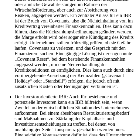
oder ähnliche Gewährleistungen im Rahmen der
Wirtschaftsförderung, aber auch zur Absicherung von
Risiken, abgegeben werden. Ein zentraler Anlass für ein IBR
ist der Bruch von Covenants, also die Nichteinhaltung von im
Kreditvertrag vereinbarter Finanzkennzahlen. Dies kann dazu
führen, dass die Rückzahlungsbedingungen geändert werden,
die Marge erhöht wird oder sogar eine Kündigung des Kredits
erfolgt. Unternehmen sollten frühzeitig prüfen, ob sie Gefahr
laufen, Covenants zu verletzen, und das Gespräch mit den
Finanzierern suchen. Eine gängige Lösung ist der sogenannte
„Covenant Reset“, bei dem bestehende Finanzkennzahlen
angepasst werden, um eine Neuverhandlung der
Kreditkonditionen zu ermöglichen. Dies kann auch durch eine
vorübergehende Aussetzung der Kennzahlen („Covenant
Holiday“ oder „Standstill“) erfolgen, die jedoch oft mit
zusätzlichen Kosten oder Bedingungen verbunden ist.
Der investororientierte IBR: Auch für bestehende und
potenzielle Investoren kann ein IBR hilfreich sein, wenn
Zweifel an der wirtschaftlichen Situation des Unternehmens
aufkommen. Bei einem absehbaren Restrukturierungsbedarf
sind Maßnahmen zur Stärkung der Kapitalbasis und
Investitionsentscheidungen zu treffen, bei denen von
unabhängiger Seite Transparenz geschaffen werden muss.
Eine wichtige Voraussetzung dafür ist, dass das Unternehmen