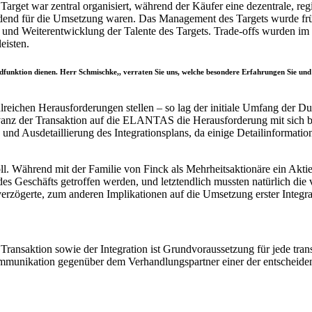
arget war zentral organisiert, während der Käufer eine dezentrale, regi
heidend für die Umsetzung waren. Das Management des Targets wurde fr
und Weiterentwicklung der Talente des Targets. Trade-offs wurden im V
leisten.
unktion dienen. Herr Schmischke,, verraten Sie uns, welche besondere Erfahrungen Sie und
lreichen Herausforderungen stellen – so lag der initiale Umfang der D
nz der Transaktion auf die ELANTAS die Herausforderung mit sich bra
g und Ausdetaillierung des Integrationsplans, da einige Detailinformatio
ll. Während mit der Familie von Finck als Mehrheitsaktionäre ein Akti
s Geschäfts getroffen werden, und letztendlich mussten natürlich die v
rzögerte, zum anderen Implikationen auf die Umsetzung erster Integ
ransaktion sowie der Integration ist Grundvoraussetzung für jede tran
Kommunikation gegenüber dem Verhandlungspartner einer der entscheide