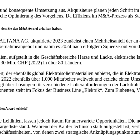
 und konsequente Umsetzung aus. Akquisiteure planen jeden Schritt im V
che Optimierung des Vorgehens. Da Effizienz im M&A-Prozess als Stand
ür den Sie den M&A Award erhalten haben.
ANA AG, akquirierte 2023 zunächst einen Mehrheitsanteil der an de
bernahmeangebot und nahm es 2024 nach erfolgtem Squeeze-out von d
alien, aufgeteilt in die Geschäftsbereiche Harze und Lacke, elektrische
. 230 Mio. CHF (2022) in über 80 Ländern.
er ebenfalls global Elektroisoliermaterialien anbietet, die in Elekt
022 ebenfalls über 1.000 Mitarbeiter weltweit und erzielte einen U
ügt über Lösungen für verschiedene Isolieranforderungen der Lackdraht
enten steht im Fokus der Business Line „Elektrik“. Zum Einbetten, V
den Award erhielt?
re Leitlinien, lassen jedoch Raum für unerwartete Opportunitäten. Die 
argetliste stand. Während der Käufer technisch stark aufgestellt ist, v
schäftseinheiten, von denen zwei strategische Anknüpfungspunkte zu