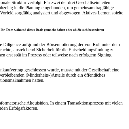
onale Struktur verfolgt. Für zwei der drei Geschäftseinheiten
ühzeitig in die Planung eingebunden, um gemeinsam tragfähige
orfeld sorgfältig analysiert und abgewogen. Aktives Lernen spielte
 Ihr Team während dieses Deals gemacht haben oder ob Sie sich besonderen
ue Diligence aufgrund der Börsennotierung der von Roll unter dem
chte, ausreichend Sicherheit für die Entscheidungsfindung zu
nen erst spät im Prozess oder teilweise nach erfolgtem Signing
enkaufvertrag geschlossen wurde, musste mit der Gesellschaft eine
erbleibenden (Minderheits-)Anteile durch ein öffentliches
rationsmaßnahmen hatten.
sformatorische Akquisition. In einem Transaktionsprozess mit vielen
nden Erfolgsfaktoren.