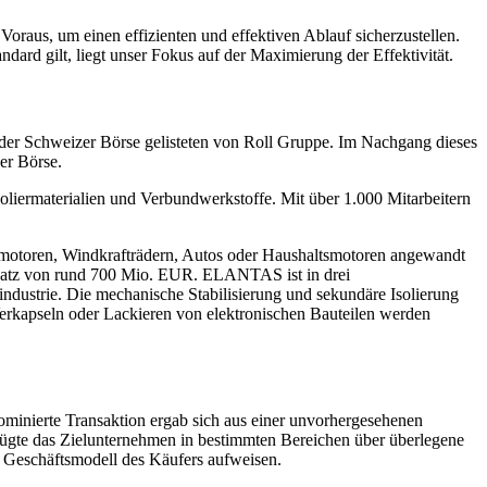
oraus, um einen effizienten und effektiven Ablauf sicherzustellen.
ard gilt, liegt unser Fokus auf der Maximierung der Effektivität.
r Schweizer Börse gelisteten von Roll Gruppe. Im Nachgang dieses
er Börse.
 Isoliermaterialien und Verbundwerkstoffe. Mit über 1.000 Mitarbeitern
romotoren, Windkrafträdern, Autos oder Haushaltsmotoren angewandt
msatz von rund 700 Mio. EUR. ELANTAS ist in drei
industrie. Die mechanische Stabilisierung und sekundäre Isolierung
erkapseln oder Lackieren von elektronischen Bauteilen werden
nominierte Transaktion ergab sich aus einer unvorhergesehenen
erfügte das Zielunternehmen in bestimmten Bereichen über überlegene
m Geschäftsmodell des Käufers aufweisen.