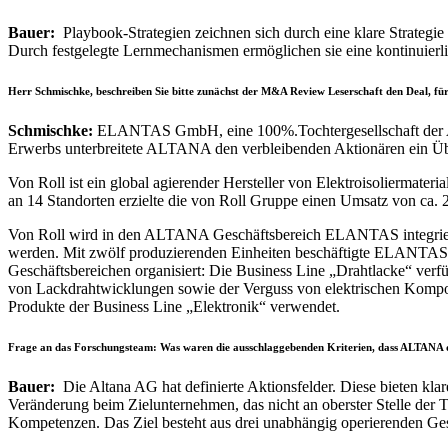
Bauer:
Playbook-Strategien zeichnen sich durch eine klare Strategie
Durch festgelegte Lernmechanismen ermöglichen sie eine kontinuierli
Herr Schmischke, beschreiben Sie bitte zunächst der M&A Review Leserschaft den Deal, f
Schmischke:
ELANTAS GmbH, eine 100%.Tochtergesellschaft der ALT
Erwerbs unterbreitete ALTANA den verbleibenden Aktionären ein Ü
Von Roll ist ein global agierender Hersteller von Elektroisoliermateri
an 14 Standorten erzielte die von Roll Gruppe einen Umsatz von ca
Von Roll wird in den ALTANA Geschäftsbereich ELANTAS integriert, d
werden. Mit zwölf produzierenden Einheiten beschäftigte ELANTAS 2
Geschäftsbereichen organisiert: Die Business Line „Drahtlacke“ verf
von Lackdrahtwicklungen sowie der Verguss von elektrischen Kompon
Produkte der Business Line „Elektronik“ verwendet.
Frage an das Forschungsteam: Was waren die ausschlaggebenden Kriterien, dass ALTANA 
Bauer:
Die Altana AG hat definierte Aktionsfelder. Diese bieten kla
Veränderung beim Zielunternehmen, das nicht an oberster Stelle der T
Kompetenzen. Das Ziel besteht aus drei unabhängig operierenden Ge