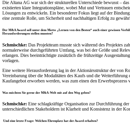
Die Altana AG war sich der strukturellen Unterschiede bewusst – das T
existierten klare Integrationspläne, wobei Mut und Vertrauen entsc
Lösungen zu entwickeln. Ein besonderer Fokus liegt auf der Bindung 
eine zentrale Rolle, um Sicherheit und nachhaltigen Erfolg zu gewähr
Der M&A Award soll unter dem Motto „Lernen von den Besten“ auch einer gewissen Vorbildf
Herausforderungen stellen mussten?
Schmischke:
Das Projektteam musste sich während des Projektes zah
normalerweise durchgeführten Umfang, was bei der Größe und Releva
erlangen. Dies beeinträchtigte zusätzlich die frühzeitige Ausgestaltun
vorlagen.
Eine weitere Herausforderung lag in der Aktionärsstruktur der von Ro
Vereinbarung über die Modalitäten des Kaufs und die Weiterführung de
Kaufangebot erworben werden, was zum einen den Erwerbsprozess ve
Was möchten Sie gerne der M&A-Welt mit auf den Weg geben?
Schmischke:
Eine schlagkräftige Organisation zur Durchführung der T
unterschiedlichen Stakeholdern ist Klarheit und Konsistenz in der 
Und eine letzte Frage: Welchen Ehrenplatz hat der Award erhalten?