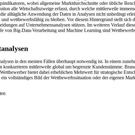
ngsindikatoren, wobei allgemeine Marktdurchschnitte oder übliche Be
olution alle Wirtschaftszweige erfasst, durch welche mittlerweile imme
die alltägliche Anwendung der Daten in Analysen nicht unbedingt erlei
 wettbewerbsfähig zu bleiben. Vor diesem Hintergrund stellt sich die 
eidungen auf Unternehmensanalysen stützen. Im weiteren Verlauf dies
thilfe von Big-Data-Verarbeitung und Machine Learning sind Wettbewerbs
tanalysen
nalysen in den meisten Fällen überhaupt notwendig ist. In einem zuneh
n konkurrieren mittlerweile global um begrenzte Kundenstämme. Bra
er Wettbewerber bietet dabei erheblichen Mehrwert für strategische En
n vollständiges Bild der Wettbewerbssituation oder der eigenen Markt
ten