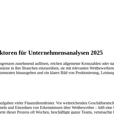
aktoren für Unternehmensanalysen 2025
ngrenzen zunehmend auflösen, reichen allgemeine Kennzahlen oder sta
präzise in ihre Branchen einzuordnen, sie mit relevanten Wettbewerbe
tumsraten hinausgehen und ein klares Bild von Positionierung, Leistung
ufgaben vieler Finanzdienstleister. Vor weitreichenden Geschäftsentsc
n und Einordnen von Erkenntnissen über Wettbewerber – hilft eine fun
rte dieser Prozess oft Wochen, beschäftigte ganze Teams, verursachte h