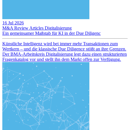
16 Jul 2026
M&A Review
Articles
Digitalisierung
Ein gemeinsamer Maßstab für KI in der Due Diligenc
Künstliche Intelligenz wird bei immer mehr Transaktionen zum
Wertkern – und die klassische Due Diligence stößt an ihre Grenzen.
Der BMA-Arbeitskreis Digitalisierung legt dazu einen strukturierten
Fragenkatalog vor und stellt ihn dem Markt offen zur Verfügung.