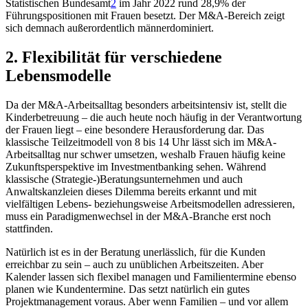
Statistischen Bundesamt
2
im Jahr 2022 rund 28,9% der
Führungspositionen mit Frauen besetzt. Der M&A-Bereich zeigt
sich demnach außerordentlich männerdominiert.
2. Flexibilität für verschiedene
Lebensmodelle
Da der M&A-Arbeitsalltag besonders arbeitsintensiv ist, stellt die
Kinderbetreuung – die auch heute noch häufig in der Verantwortung
der Frauen liegt – eine besondere Herausforderung dar. Das
klassische Teilzeitmodell von 8 bis 14 Uhr lässt sich im M&A-
Arbeitsalltag nur schwer umsetzen, weshalb Frauen häufig keine
Zukunftsperspektive im Investmentbanking sehen. Während
klassische (Strategie-)Beratungsunternehmen und auch
Anwaltskanzleien dieses Dilemma bereits erkannt und mit
vielfältigen Lebens- beziehungsweise Arbeitsmodellen adressieren,
muss ein Paradigmenwechsel in der M&A-Branche erst noch
stattfinden.
Natürlich ist es in der Beratung unerlässlich, für die Kunden
erreichbar zu sein – auch zu unüblichen Arbeitszeiten. Aber
Kalender lassen sich flexibel managen und Familientermine ebenso
planen wie Kundentermine. Das setzt natürlich ein gutes
Projektmanagement voraus. Aber wenn Familien – und vor allem