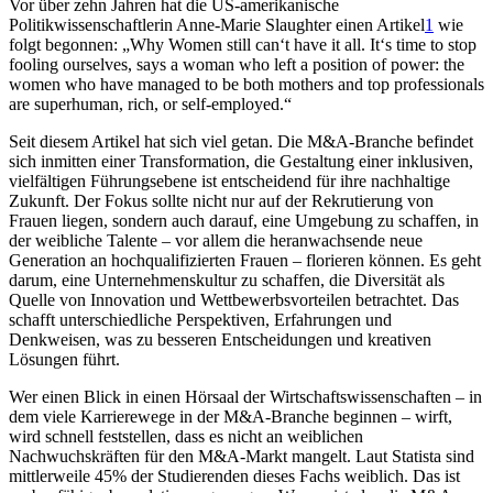
Vor über zehn Jahren hat die US-amerikanische
Politikwissenschaftlerin Anne-Marie Slaughter einen Artikel
1
wie
folgt begonnen: „Why Women still can‘t have it all. It‘s time to stop
fooling ourselves, says a woman who left a position of power: the
women who have managed to be both mothers and top professionals
are superhuman, rich, or self-employed.“
Seit diesem Artikel hat sich viel getan. Die M&A-Branche befindet
sich inmitten einer Transformation, die Gestaltung einer inklusiven,
vielfältigen Führungsebene ist entscheidend für ihre nachhaltige
Zukunft. Der Fokus sollte nicht nur auf der Rekrutierung von
Frauen liegen, sondern auch darauf, eine Umgebung zu schaffen, in
der weibliche Talente – vor allem die heranwachsende neue
Generation an hochqualifizierten Frauen – florieren können. Es geht
darum, eine Unternehmenskultur zu schaffen, die Diversität als
Quelle von Innovation und Wettbewerbsvorteilen betrachtet. Das
schafft unterschiedliche Perspektiven, Erfahrungen und
Denkweisen, was zu besseren Entscheidungen und kreativen
Lösungen führt.
Wer einen Blick in einen Hörsaal der Wirtschaftswissenschaften – in
dem viele Karrierewege in der M&A-Branche beginnen – wirft,
wird schnell feststellen, dass es nicht an weiblichen
Nachwuchskräften für den M&A-Markt mangelt. Laut Statista sind
mittlerweile 45% der Studierenden dieses Fachs weiblich. Das ist