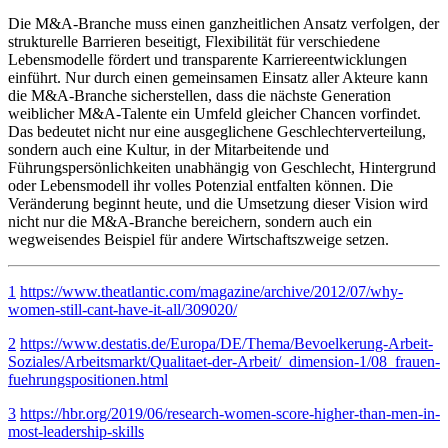
Die M&A-Branche muss einen ganzheitlichen Ansatz verfolgen, der
strukturelle Barrieren beseitigt, Flexibilität für verschiedene
Lebensmodelle fördert und transparente Karriereentwicklungen
einführt. Nur durch einen gemeinsamen Einsatz aller Akteure kann
die M&A-Branche sicherstellen, dass die nächste Generation
weiblicher M&A-Talente ein Umfeld gleicher Chancen vorfindet.
Das bedeutet nicht nur eine ausgeglichene Geschlechterverteilung,
sondern auch eine Kultur, in der Mitarbeitende und
Führungspersönlichkeiten unabhängig von Geschlecht, Hintergrund
oder Lebensmodell ihr volles Potenzial entfalten können. Die
Veränderung beginnt heute, und die Umsetzung dieser Vision wird
nicht nur die M&A-Branche bereichern, sondern auch ein
wegweisendes Beispiel für andere Wirtschaftszweige setzen.
1
https://www.theatlantic.com/magazine/archive/2012/07/why-
women-still-cant-have-it-all/309020/
2
https://www.destatis.de/Europa/DE/Thema/Bevoelkerung-Arbeit-
Soziales/Arbeitsmarkt/Qualitaet-der-Arbeit/_dimension-1/08_frauen-
fuehrungspositionen.html
3
https://hbr.org/2019/06/research-women-score-higher-than-men-in-
most-leadership-skills