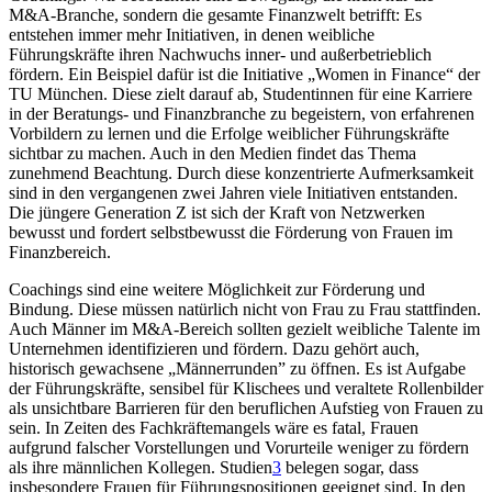
M&A-Branche, sondern die gesamte Finanzwelt betrifft: Es
entstehen immer mehr Initiativen, in denen weibliche
Führungskräfte ihren Nachwuchs inner- und außerbetrieblich
fördern. Ein Beispiel dafür ist die Initiative „Women in Finance“ der
TU München. Diese zielt darauf ab, Studentinnen für eine Karriere
in der Beratungs- und Finanzbranche zu begeistern, von erfahrenen
Vorbildern zu lernen und die Erfolge weiblicher Führungskräfte
sichtbar zu machen. Auch in den Medien findet das Thema
zunehmend Beachtung. Durch diese konzentrierte Aufmerksamkeit
sind in den vergangenen zwei Jahren viele Initiativen entstanden.
Die jüngere Generation Z ist sich der Kraft von Netzwerken
bewusst und fordert selbstbewusst die Förderung von Frauen im
Finanzbereich.
Coachings sind eine weitere Möglichkeit zur Förderung und
Bindung. Diese müssen natürlich nicht von Frau zu Frau stattfinden.
Auch Männer im M&A-Bereich sollten gezielt weibliche Talente im
Unternehmen identifizieren und fördern. Dazu gehört auch,
historisch gewachsene „Männerrunden” zu öffnen. Es ist Aufgabe
der Führungskräfte, sensibel für Klischees und veraltete Rollenbilder
als unsichtbare Barrieren für den beruflichen Aufstieg von Frauen zu
sein. In Zeiten des Fachkräftemangels wäre es fatal, Frauen
aufgrund falscher Vorstellungen und Vorurteile weniger zu fördern
als ihre männlichen Kollegen. Studien
3
belegen sogar, dass
insbesondere Frauen für Führungspositionen geeignet sind. In den