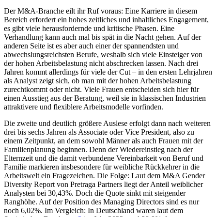
Der M&A-Branche eilt ihr Ruf voraus: Eine Karriere in diesem
Bereich erfordert ein hohes zeitliches und inhaltliches Engagement,
es gibt viele herausfordernde und kritische Phasen. Eine
Verhandlung kann auch mal bis spät in die Nacht gehen. Auf der
anderen Seite ist es aber auch einer der spannendsten und
abwechslungsreichsten Berufe, weshalb sich viele Einsteiger von
der hohen Arbeitsbelastung nicht abschrecken lassen. Nach drei
Jahren kommt allerdings für viele der Cut – in den ersten Lehrjahren
als Analyst zeigt sich, ob man mit der hohen Arbeitsbelastung
zurechtkommt oder nicht. Viele Frauen entscheiden sich hier für
einen Ausstieg aus der Beratung, weil sie in klassischen Industrien
attraktivere und flexiblere Arbeitsmodelle vorfinden.
Die zweite und deutlich größere Auslese erfolgt dann nach weiteren
drei bis sechs Jahren als Associate oder Vice President, also zu
einem Zeitpunkt, an dem sowohl Männer als auch Frauen mit der
Familienplanung beginnen. Denn der Wiedereinstieg nach der
Elternzeit und die damit verbundene Vereinbarkeit von Beruf und
Familie markieren insbesondere für weibliche Rückkehrer in die
Arbeitswelt ein Fragezeichen. Die Folge: Laut dem M&A Gender
Diversity Report von Pretraga Partners liegt der Anteil weiblicher
Analysten bei 30,43%. Doch die Quote sinkt mit steigender
Ranghöhe. Auf der Position des Managing Directors sind es nur
noch 6,02%. Im Vergleich: In Deutschland waren laut dem