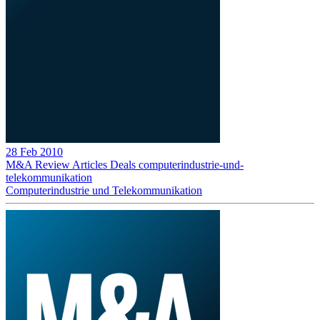
28 Feb 2010
M&A Review
Articles
Deals
computerindustrie-und-
telekommunikation
Computerindustrie und Telekommunikation