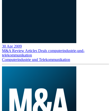
30 Apr 2009
M&A Review
Articles
Deals
computerindustrie-und-
telekommunikation
Computerindustrie und Telekommunikation