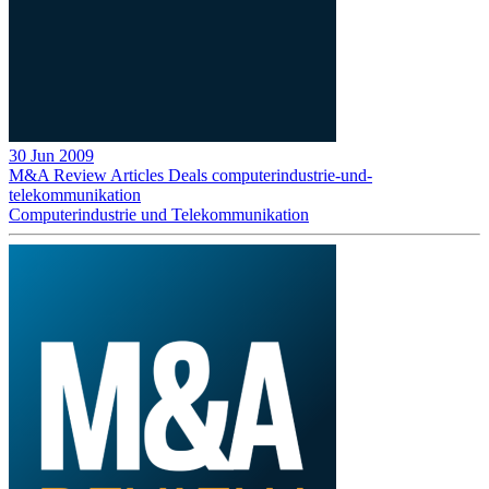
30 Jun 2009
M&A Review
Articles
Deals
computerindustrie-und-
telekommunikation
Computerindustrie und Telekommunikation