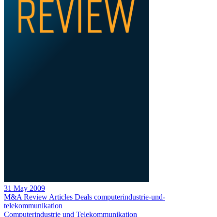
31 May 2009
M&A Review
Articles
Deals
computerindustrie-und-
telekommunikation
Computerindustrie und Telekommunikation