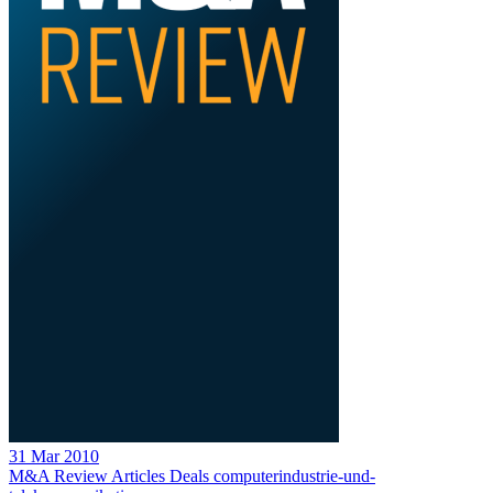
31 Mar 2010
M&A Review
Articles
Deals
computerindustrie-und-