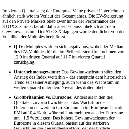
Im vierten Quartal stieg der Enterprise Value privater Unternehmen
ähnlich stark wie im Verlauf des Gesamtjahres. Die EV-Steigerung
auf den Private Markets blieb zwar hinter der Performance des
STOXX zurück, beruht dafür aber fast ausschließlich auf dem
Gewinnwachstum. Der STOXX dagegen wurde deutlicher von der
Volatilität der Multiples beeinflusst.
Q IV:
Multiples wirkten sich negativ aus, wobei der Median
des EV-Multiples für die im PMI erfassten Unternehmen von
12,0 im dritten Quartal auf 11,7 im vierten Quartal
zurückging.
Unternehmensgewinne:
Das Gewinnwachstum stützt den
Anstieg des Index weiterhin – das entspricht dem historischen
Trend seit seiner Auflegung, auch wenn das Wachstum im
vierten Quartal unter dem Niveau des dritten blieb
Großbritannien vs. Eurozone:
Anders als in den drei
Quartalen zuvor schwächte sich das Wachstum der
Unternehmenswerte in Großbritannien im European Lincoln
PMI auf 0,4 % ab, während Unternehmen aus der Eurozone
um +1,5 % zulegten. Das höhere Gewinnwachstum der
Eurozone in diesem Quartal basiert auf der stärkeren
Gewichtung des Gesundheitssektors, der das höchste