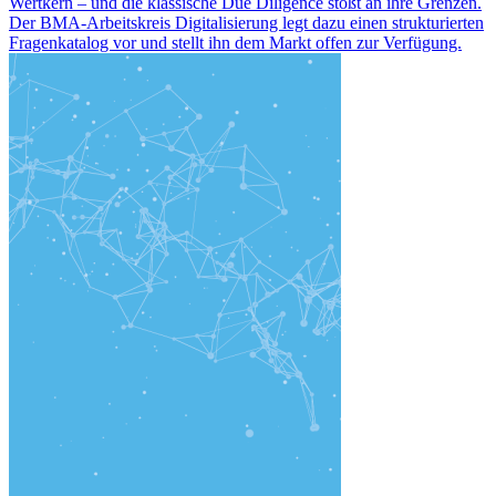
Wertkern – und die klassische Due Diligence stößt an ihre Grenzen.
Der BMA-Arbeitskreis Digitalisierung legt dazu einen strukturierten
Fragenkatalog vor und stellt ihn dem Markt offen zur Verfügung.