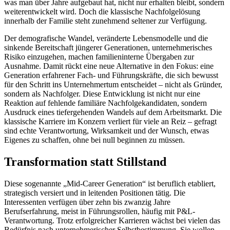
was man über Jahre aufgebaut hat, nicht nur erhalten bleibt, sondern
weiterentwickelt wird. Doch die klassische Nachfolgelösung
innerhalb der Familie steht zunehmend seltener zur Verfügung.
Der demografische Wandel, veränderte Lebensmodelle und die
sinkende Bereitschaft jüngerer Generationen, unternehmerisches
Risiko einzugehen, machen familieninterne Übergaben zur
Ausnahme. Damit rückt eine neue Alternative in den Fokus: eine
Generation erfahrener Fach- und Führungskräfte, die sich bewusst
für den Schritt ins Unternehmertum entscheidet – nicht als Gründer,
sondern als Nachfolger. Diese Entwicklung ist nicht nur eine
Reaktion auf fehlende familiäre Nachfolgekandidaten, sondern
Ausdruck eines tiefergehenden Wandels auf dem Arbeitsmarkt. Die
klassische Karriere im Konzern verliert für viele an Reiz – gefragt
sind echte Verantwortung, Wirksamkeit und der Wunsch, etwas
Eigenes zu schaffen, ohne bei null beginnen zu müssen.
Transformation statt Stillstand
Diese sogenannte „Mid-Career Generation“ ist beruflich etabliert,
strategisch versiert und in leitenden Positionen tätig. Die
Interessenten verfügen über zehn bis zwanzig Jahre
Berufserfahrung, meist in Führungsrollen, häufig mit P&L-
Verantwortung. Trotz erfolgreicher Karrieren wächst bei vielen das
Bedürfnis nach unternehmerischer Selbstbestimmung. Sie wollen