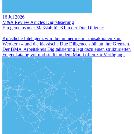
16 Jul 2026
M&A Review
Articles
Digitalisierung
Ein gemeinsamer Maßstab für KI in der Due Diligenc
Künstliche Intelligenz wird bei immer mehr Transaktionen zum
Wertkern – und die klassische Due Diligence stößt an ihre Grenzen.
Der BMA-Arbeitskreis Digitalisierung legt dazu einen strukturierten
Fragenkatalog vor und stellt ihn dem Markt offen zur Verfügung.