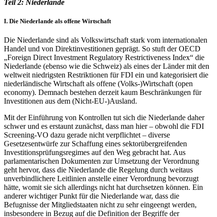
Teil 2: Niederlande
I. Die Niederlande als offene Wirtschaft
Die Niederlande sind als Volkswirtschaft stark vom internationalen
Handel und von Direktinvestitionen geprägt. So stuft der OECD
„Foreign Direct Investment Regulatory Restrictiveness Index“ die
Niederlande (ebenso wie die Schweiz) als eines der Länder mit den
weltweit niedrigsten Restriktionen für FDI ein und kategorisiert die
niederländische Wirtschaft als offene (Volks-)Wirtschaft (open
economy). Demnach bestehen derzeit kaum Beschränkungen für
Investitionen aus dem (Nicht-EU-)Ausland.
Mit der Einführung von Kontrollen tut sich die Niederlande daher
schwer und es erstaunt zunächst, dass man hier – obwohl die FDI
Screening-VO dazu gerade nicht verpflichtet – diverse
Gesetzesentwürfe zur Schaffung eines sektorübergreifenden
Investitionsprüfungsregimes auf den Weg gebracht hat. Aus
parlamentarischen Dokumenten zur Umsetzung der Verordnung
geht hervor, dass die Niederlande die Regelung durch weitaus
unverbindlichere Leitlinien anstelle einer Verordnung bevorzugt
hätte, womit sie sich allerdings nicht hat durchsetzen können. Ein
anderer wichtiger Punkt für die Niederlande war, dass die
Befugnisse der Mitgliedstaaten nicht zu sehr eingeengt werden,
insbesondere in Bezug auf die Definition der Begriffe der