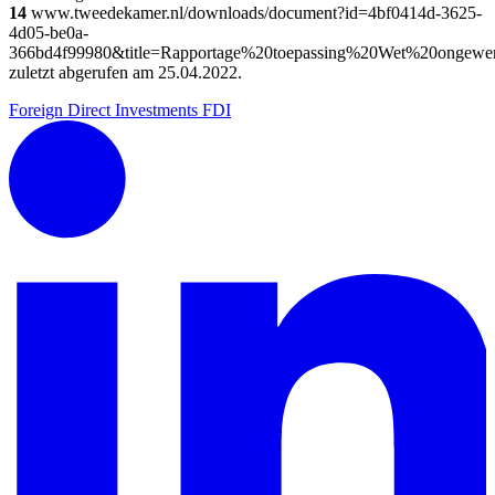
14
www.tweedekamer.nl/downloads/document?id=4bf0414d-3625-
4d05-be0a-
366bd4f99980&title=Rapportage%20toepassing%20Wet%20ongewen
zuletzt abgerufen am 25.04.2022.
Foreign Direct Investments
FDI