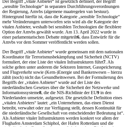
Der Begriff „vitale Anbieter“ ist gesetzlich definiert, der Begriff
„sensible Technologie“ in separaten Durchführungsverordnungen
der Regierung, Amvbs (algemene maatregelen van bestuur).
Hintergrund hierfür ist, dass die Kategorie „sensible Technologie“
mehr Veränderungen unterworfen sein wird als die Kategorie der
vitalen Anbieter, weshalb bei sensiblen Technologien die flexiblere
Option der Amvbs gewählt wurde. Am 13. April 2022 wurde in
einer parlamentarischen Debatte mitgeteilt
6
, dass Entwürfe für die
Amvbs vor dem Sommer veröffentlicht werden sollen.
Der Begriff „vitale Anbieter“ wurde gemeinsam mit dem nationalen
Koordinator für Terrorismusbekämpfung und Sicherheit (NCTV)
formuliert, der eine Liste der vitalen Infrastrukturen führt
7
. Als
solche gelten unter anderem die Sektoren Internet, Gasspeicherung
und Flugverkehr sowie (Kern-)Energie und Bankenwesen – hierzu
zählt (noch) nicht das Gesundheitswesen. Bei der Formulierung des
Begriffs der „vitalen Anbieter“ wurde auf der Liste des
niederländischen Gesetzes über die Sicherheit der Netzwerke und
Informationssysteme
8
, die die NIS-Richtlinie der EU
9
in den
Niederlanden umsetzte, aufgesetzt. Die gesetzliche Definition eines
„vitalen Anbieters“ lautet: „ein Unternehmen, das einen Dienst
betreibt, verwaltet oder zur Verfügung stellt, dessen Kontinuität für
die niederländische Gesellschaft von entscheidender Bedeutung ist“.
Als Anbieter vitaler Infrastrukturen werden konkret vor allem der
Flughafen Amsterdam Schiphol, der Hafen Rotterdam und die