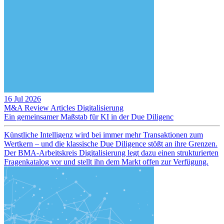
16 Jul 2026
M&A Review
Articles
Digitalisierung
Ein gemeinsamer Maßstab für KI in der Due Diligenc
Künstliche Intelligenz wird bei immer mehr Transaktionen zum
Wertkern – und die klassische Due Diligence stößt an ihre Grenzen.
Der BMA-Arbeitskreis Digitalisierung legt dazu einen strukturierten
Fragenkatalog vor und stellt ihn dem Markt offen zur Verfügung.