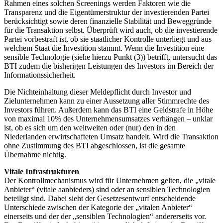
Rahmen eines solchen Screenings werden Faktoren wie die
Transparenz und die Eigentümerstruktur der investierenden Partei
berücksichtigt sowie deren finanzielle Stabilität und Beweggründe
für die Transaktion selbst. Überprüft wird auch, ob die investierende
Partei vorbestraft ist, ob sie staatlicher Kontrolle unterliegt und aus
welchem Staat die Investition stammt. Wenn die Investition eine
sensible Technologie (siehe hierzu Punkt (3)) betrifft, untersucht das
BTI zudem die bisherigen Leistungen des Investors im Bereich der
Informationssicherheit.
Die Nichteinhaltung dieser Meldepflicht durch Investor und
Zielunternehmen kann zu einer Aussetzung aller Stimmrechte des
Investors führen. Außerdem kann das BTI eine Geldstrafe in Höhe
von maximal 10% des Unternehmensumsatzes verhängen – unklar
ist, ob es sich um den weltweiten oder (nur) den in den
Niederlanden erwirtschafteten Umsatz handelt. Wird die Transaktion
ohne Zustimmung des BTI abgeschlossen, ist die gesamte
Übernahme nichtig.
Vitale Infrastrukturen
Der Kontrollmechanismus wird für Unternehmen gelten, die „vitale
Anbieter“ (vitale aanbieders) sind oder an sensiblen Technologien
beteiligt sind. Dabei sieht der Gesetzesentwurf entscheidende
Unterschiede zwischen der Kategorie der „vitalen Anbieter“
einerseits und der der „sensiblen Technologien“ andererseits vor.