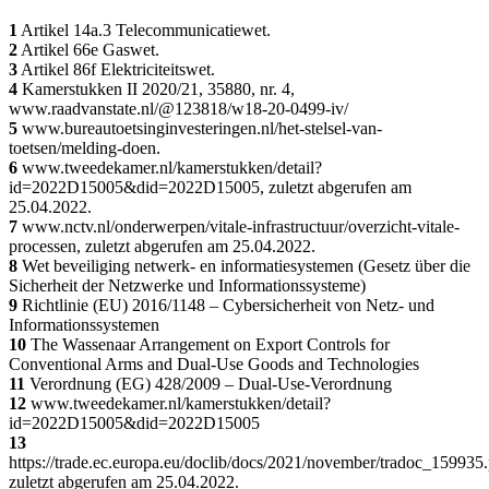
1
Artikel 14a.3 Telecommunicatiewet.
2
Artikel 66e Gaswet.
3
Artikel 86f Elektriciteitswet.
4
Kamerstukken II 2020/21, 35880, nr. 4,
www.raadvanstate.nl/@123818/w18-20-0499-iv/
5
www.bureautoetsinginvesteringen.nl/het-stelsel-van-
toetsen/melding-doen.
6
www.tweedekamer.nl/kamerstukken/detail?
id=2022D15005&did=2022D15005, zuletzt abgerufen am
25.04.2022.
7
www.nctv.nl/onderwerpen/vitale-infrastructuur/overzicht-vitale-
processen, zuletzt abgerufen am 25.04.2022.
8
Wet beveiliging netwerk- en informatiesystemen (Gesetz über die
Sicherheit der Netzwerke und Informationssysteme)
9
Richtlinie (EU) 2016/1148 – Cybersicherheit von Netz- und
Informationssystemen
10
The Wassenaar Arrangement on Export Controls for
Conventional Arms and Dual-Use Goods and Technologies
11
Verordnung (EG) 428/2009 – Dual-Use-Verordnung
12
www.tweedekamer.nl/kamerstukken/detail?
id=2022D15005&did=2022D15005
13
https://trade.ec.europa.eu/doclib/docs/2021/november/tradoc_159935.
zuletzt abgerufen am 25.04.2022.