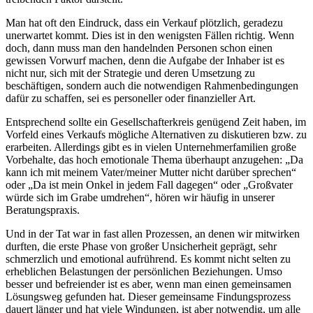
Man hat oft den Eindruck, dass ein Verkauf plötzlich, geradezu
unerwartet kommt. Dies ist in den wenigsten Fällen richtig. Wenn
doch, dann muss man den handelnden Personen schon einen
gewissen Vorwurf machen, denn die Aufgabe der Inhaber ist es
nicht nur, sich mit der Strategie und deren Umsetzung zu
beschäftigen, sondern auch die notwendigen Rahmenbedingungen
dafür zu schaffen, sei es personeller oder finanzieller Art.
Entsprechend sollte ein Gesellschafterkreis genügend Zeit haben, im
Vorfeld eines Verkaufs mögliche Alternativen zu diskutieren bzw. zu
erarbeiten. Allerdings gibt es in vielen Unternehmerfamilien große
Vorbehalte, das hoch emotionale Thema überhaupt anzugehen: „Da
kann ich mit meinem Vater/meiner Mutter nicht darüber sprechen“
oder „Da ist mein Onkel in jedem Fall dagegen“ oder „Großvater
würde sich im Grabe umdrehen“, hören wir häufig in unserer
Beratungspraxis.
Und in der Tat war in fast allen Prozessen, an denen wir mitwirken
durften, die erste Phase von großer Unsicherheit geprägt, sehr
schmerzlich und emotional aufrührend. Es kommt nicht selten zu
erheblichen Belastungen der persönlichen Beziehungen. Umso
besser und befreiender ist es aber, wenn man einen gemeinsamen
Lösungsweg gefunden hat. Dieser gemeinsame Findungsprozess
dauert länger und hat viele Windungen, ist aber notwendig, um alle