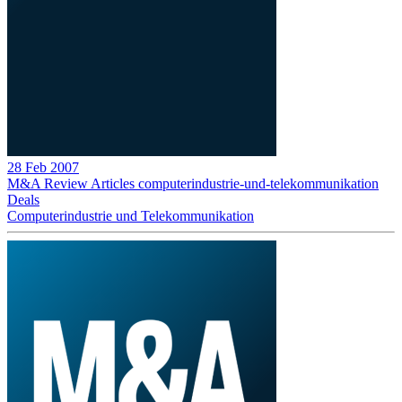
28 Feb 2007
M&A Review
Articles
computerindustrie-und-telekommunikation
Deals
Computerindustrie und Telekommunikation