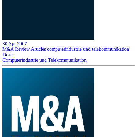
30 Apr 2007
M&A Review
Articles
computerindustrie-und-telekommunikation
Deals
Computerindustrie und Telekommunikation