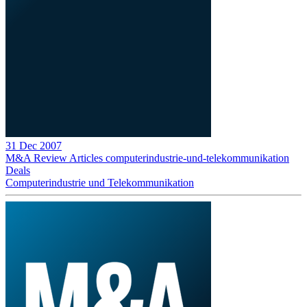
31 Dec 2007
M&A Review
Articles
computerindustrie-und-telekommunikation
Deals
Computerindustrie und Telekommunikation