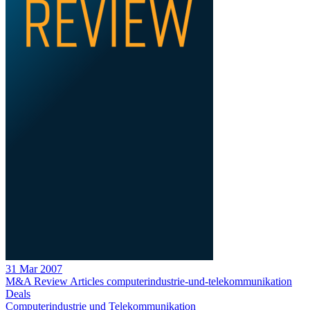
31 Mar 2007
M&A Review
Articles
computerindustrie-und-telekommunikation
Deals
Computerindustrie und Telekommunikation