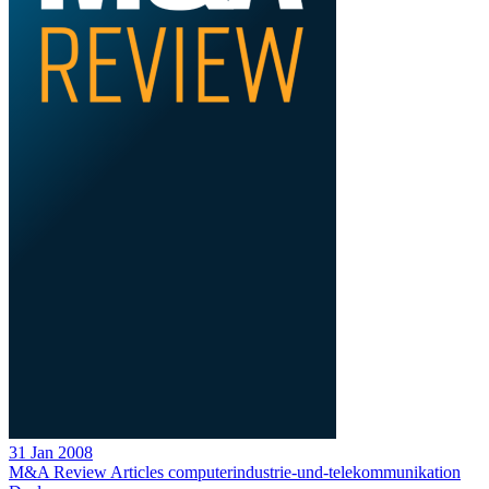
31 Jan 2008
M&A Review
Articles
computerindustrie-und-telekommunikation