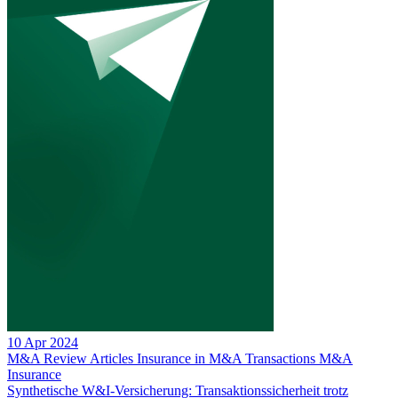
10 Apr 2024
M&A Review
Articles
Insurance in M&A Transactions
M&A
Insurance
Synthetische W&I-Versicherung: Transaktionssicherheit trotz