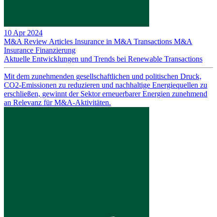
10 Apr 2024
M&A Review
Articles
Insurance in M&A Transactions
M&A
Insurance
Finanzierung
Aktuelle Entwicklungen und Trends bei Renewable Transactions
Mit dem zunehmenden gesellschaftlichen und politischen Druck,
CO2-Emissionen zu reduzieren und nachhaltige Energiequellen zu
erschließen, gewinnt der Sektor erneuerbarer Energien zunehmend
an Relevanz für M&A-Aktivitäten.