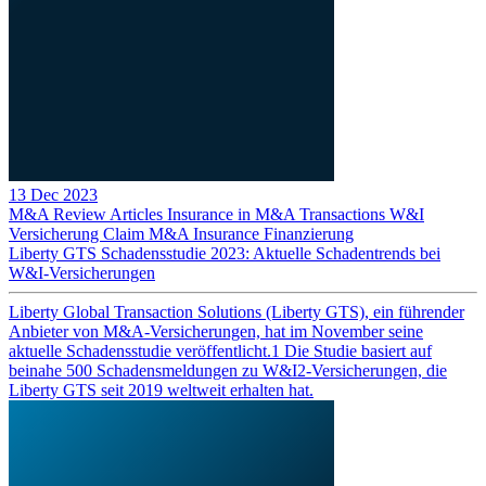
13 Dec 2023
M&A Review
Articles
Insurance in M&A Transactions
W&I
Versicherung
Claim
M&A Insurance
Finanzierung
Liberty GTS Schadensstudie 2023: Aktuelle Schadentrends bei
W&I-Versicherungen
Liberty Global Transaction Solutions (Liberty GTS), ein führender
Anbieter von M&A-Versicherungen, hat im November seine
aktuelle Schadensstudie veröffentlicht.1 Die Studie basiert auf
beinahe 500 Schadensmeldungen zu W&I2-Versicherungen, die
Liberty GTS seit 2019 weltweit erhalten hat.