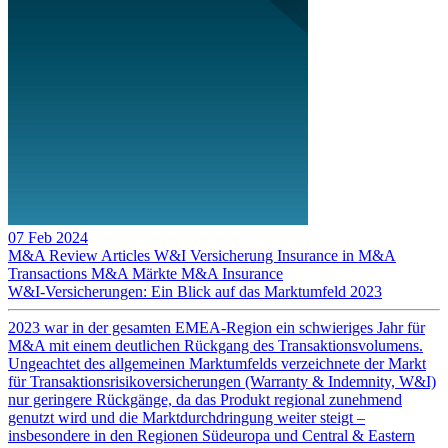
07 Feb 2024
M&A Review
Articles
W&I Versicherung
Insurance in M&A
Transactions
M&A Märkte
M&A Insurance
W&I-Versicherungen: Ein Blick auf das Marktumfeld 2023
2023 war in der gesamten EMEA-Region ein schwieriges Jahr für
M&A mit einem deutlichen Rückgang des Transaktionsvolumens.
Ungeachtet des allgemeinen Marktumfelds verzeichnete der Markt
für Transaktionsrisikoversicherungen (Warranty & Indemnity, W&I)
nur geringere Rückgänge, da das Produkt regional zunehmend
genutzt wird und die Marktdurchdringung weiter steigt –
insbesondere in den Regionen Südeuropa und Central & Eastern