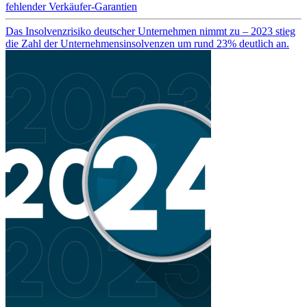
fehlender Verkäufer-Garantien
Das Insolvenzrisiko deutscher Unternehmen nimmt zu – 2023 stieg
die Zahl der Unternehmensinsolvenzen um rund 23% deutlich an.