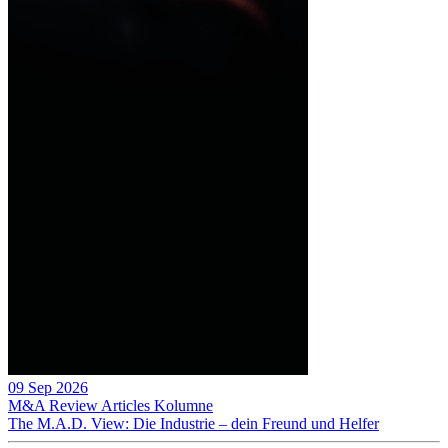
09 Sep 2026
M&A Review
Articles
Kolumne
The M.A.D. View: Die Industrie – dein Freund und Helfer