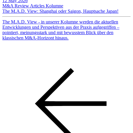
12 May 2026
M&A Review
Articles
Kolumne
The M.A.D. View: Shanghai oder Saigon, Hauptsache Japan!
The M.A.D. View - in unserer Kolumne werden die aktuellen
Entwicklungen und Perspektiven aus der Praxis aufgegriffen –
pointiert, meinungsstark und mit bewusstem Blick über den
klassischen M&A-Horizont hinaus.