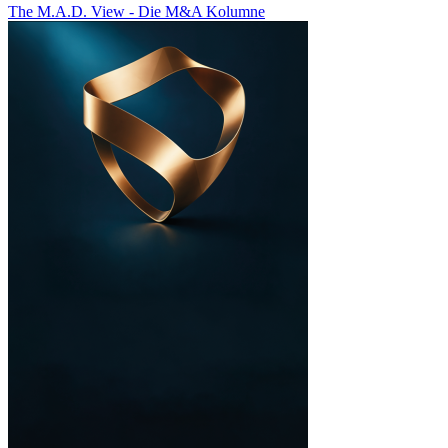
The M.A.D. View - Die M&A Kolumne