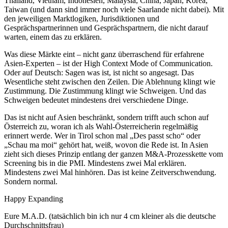
Thailand, Vietnam, Indonesien, Malaysia, China, Japan, Korea,
Taiwan (und dann sind immer noch viele Saarlande nicht dabei). Mit
den jeweiligen Marktlogiken, Jurisdiktionen und
Gesprächspartnerinnen und Gesprächspartnern, die nicht darauf
warten, einem das zu erklären.
Was diese Märkte eint – nicht ganz überraschend für erfahrene
Asien-Experten – ist der High Context Mode of Communication.
Oder auf Deutsch: Sagen was ist, ist nicht so angesagt. Das
Wesentliche steht zwischen den Zeilen. Die Ablehnung klingt wie
Zustimmung. Die Zustimmung klingt wie Schweigen. Und das
Schweigen bedeutet mindestens drei verschiedene Dinge.
Das ist nicht auf Asien beschränkt, sondern trifft auch schon auf
Österreich zu, woran ich als Wahl-Österreicherin regelmäßig
erinnert werde. Wer in Tirol schon mal „Des passt scho“ oder
„Schau ma moi“ gehört hat, weiß, wovon die Rede ist. In Asien
zieht sich dieses Prinzip entlang der ganzen M&A-Prozesskette vom
Screening bis in die PMI. Mindestens zwei Mal erklären.
Mindestens zwei Mal hinhören. Das ist keine Zeitverschwendung.
Sondern normal.
Happy Expanding
Eure M.A.D. (tatsächlich bin ich nur 4 cm kleiner als die deutsche
Durchschnittsfrau)