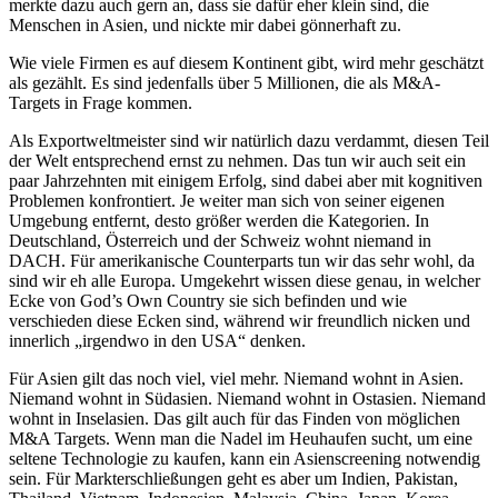
merkte dazu auch gern an, dass sie dafür eher klein sind, die
Menschen in Asien, und nickte mir dabei gönnerhaft zu.
Wie viele Firmen es auf diesem Kontinent gibt, wird mehr geschätzt
als gezählt. Es sind jedenfalls über 5 Millionen, die als M&A-
Targets in Frage kommen.
Als Exportweltmeister sind wir natürlich dazu verdammt, diesen Teil
der Welt entsprechend ernst zu nehmen. Das tun wir auch seit ein
paar Jahrzehnten mit einigem Erfolg, sind dabei aber mit kognitiven
Problemen konfrontiert. Je weiter man sich von seiner eigenen
Umgebung entfernt, desto größer werden die Kategorien. In
Deutschland, Österreich und der Schweiz wohnt niemand in
DACH. Für amerikanische Counterparts tun wir das sehr wohl, da
sind wir eh alle Europa. Umgekehrt wissen diese genau, in welcher
Ecke von God’s Own Country sie sich befinden und wie
verschieden diese Ecken sind, während wir freundlich nicken und
innerlich „irgendwo in den USA“ denken.
Für Asien gilt das noch viel, viel mehr. Niemand wohnt in Asien.
Niemand wohnt in Südasien. Niemand wohnt in Ostasien. Niemand
wohnt in Inselasien. Das gilt auch für das Finden von möglichen
M&A Targets. Wenn man die Nadel im Heuhaufen sucht, um eine
seltene Technologie zu kaufen, kann ein Asienscreening notwendig
sein. Für Markterschließungen geht es aber um Indien, Pakistan,