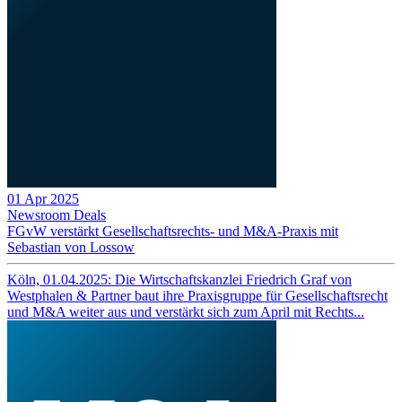
01 Apr 2025
Newsroom
Deals
FGvW verstärkt Gesellschaftsrechts- und M&A-Praxis mit
Sebastian von Lossow
Köln, 01.04.2025: Die Wirtschaftskanzlei Friedrich Graf von
Westphalen & Partner baut ihre Praxisgruppe für Gesellschaftsrecht
und M&A weiter aus und verstärkt sich zum April mit Rechts...