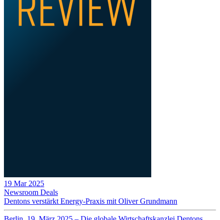
19 Mar 2025
Newsroom
Deals
Dentons verstärkt Energy-Praxis mit Oliver Grundmann
Berlin, 19. März 2025 – Die globale Wirtschaftskanzlei Dentons