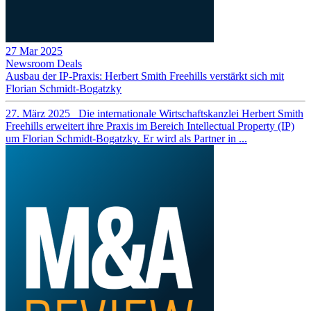
27 Mar 2025
Newsroom
Deals
Ausbau der IP-Praxis: Herbert Smith Freehills verstärkt sich mit
Florian Schmidt-Bogatzky
27. März 2025 Die internationale Wirtschaftskanzlei Herbert Smith
Freehills erweitert ihre Praxis im Bereich Intellectual Property (IP)
um Florian Schmidt-Bogatzky. Er wird als Partner in ...