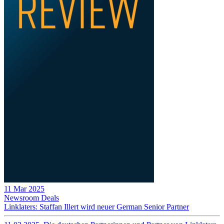
11 Mar 2025
Newsroom
Deals
Linklaters: Staffan Illert wird neuer German Senior Partner