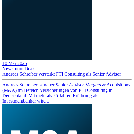
10 Mar 2025
Newsroom
Deals
Andreas Schreiber verstärkt FTI Consulting als Senior Advisor
Andreas Schreiber ist neuer Senior Advisor Mergers & Acquisitions
(M&A) im Bereich Versicherungen von FTI Consulting in
Deutschland. Mit mehr als 25 Jahren Erfahrung als
Investmentbanker wird ...