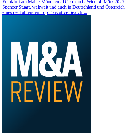
Frankfurt am Main / München / Düsseldorf / Wien, 4. März 2025 –
Spencer Stuart, weltweit und auch in Deutschland und Österreich
eines der führenden Top-Executive-Search-...