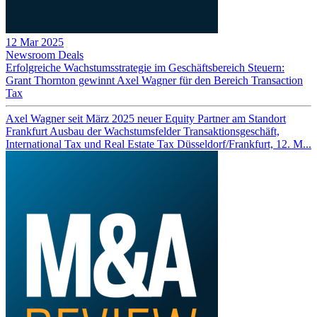
12 Mar 2025
Newsroom
Deals
Erfolgreiche Wachstumsstrategie im Geschäftsbereich Steuern:
Grant Thornton gewinnt Axel Wagner für den Bereich Transaction
Tax
Axel Wagner seit März 2025 neuer Equity Partner am Standort
Frankfurt Ausbau der Wachstumsfelder Transaktionsgeschäft,
International Tax und Real Estate Tax Düsseldorf/Frankfurt, 12. M...