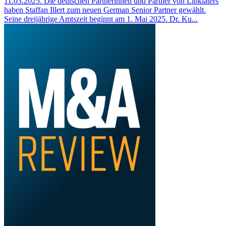
11.03.2025. Die deutschen Partnerinnen und Partner von Linklaters
haben Staffan Illert zum neuen German Senior Partner gewählt.
Seine dreijährige Amtszeit beginnt am 1. Mai 2025. Dr. Ku...