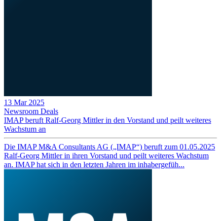
13 Mar 2025
Newsroom
Deals
IMAP beruft Ralf-Georg Mittler in den Vorstand und peilt weiteres
Wachstum an
Die IMAP M&A Consultants AG („IMAP“) beruft zum 01.05.2025
Ralf-Georg Mittler in ihren Vorstand und peilt weiteres Wachstum
an. IMAP hat sich in den letzten Jahren im inhabergefüh...