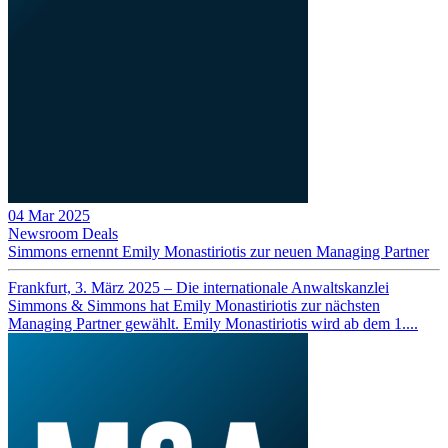
04 Mar 2025
Newsroom
Deals
Simmons ernennt Emily Monastiriotis zur neuen Managing Partner
Frankfurt, 3. März 2025 – Die internationale Anwaltskanzlei
Simmons & Simmons hat Emily Monastiriotis zur nächsten
Managing Partner gewählt. Emily Monastiriotis wird ab dem 1....