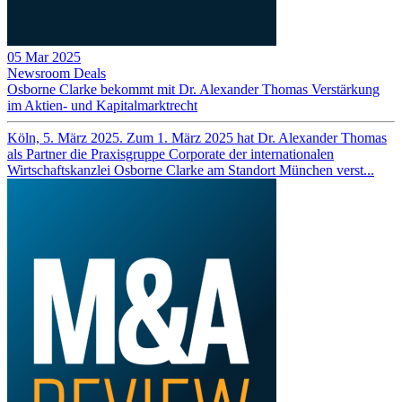
05 Mar 2025
Newsroom
Deals
Osborne Clarke bekommt mit Dr. Alexander Thomas Verstärkung
im Aktien- und Kapitalmarktrecht
Köln, 5. März 2025. Zum 1. März 2025 hat Dr. Alexander Thomas
als Partner die Praxisgruppe Corporate der internationalen
Wirtschaftskanzlei Osborne Clarke am Standort München verst...