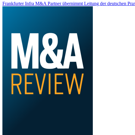
Frankfurter Infra M&A Partner übernimmt Leitung der deutschen Praxi