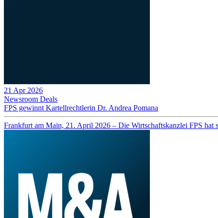
21 Apr 2026
Newsroom
Deals
FPS gewinnt Kartellrechtlerin Dr. Andrea Pomana
Frankfurt am Main, 21. April 2026 – Die Wirtschaftskanzlei FPS hat 