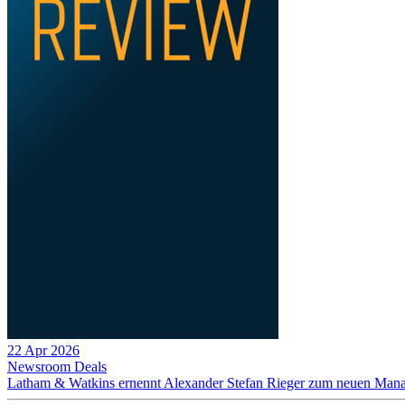
22 Apr 2026
Newsroom
Deals
Latham & Watkins ernennt Alexander Stefan Rieger zum neuen Manag