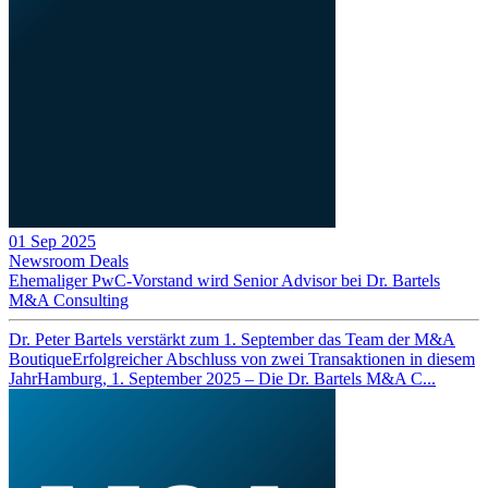
01 Sep 2025
Newsroom
Deals
Ehemaliger PwC-Vorstand wird Senior Advisor bei Dr. Bartels
M&A Consulting
Dr. Peter Bartels verstärkt zum 1. September das Team der M&A
BoutiqueErfolgreicher Abschluss von zwei Transaktionen in diesem
JahrHamburg, 1. September 2025 – Die Dr. Bartels M&A C...