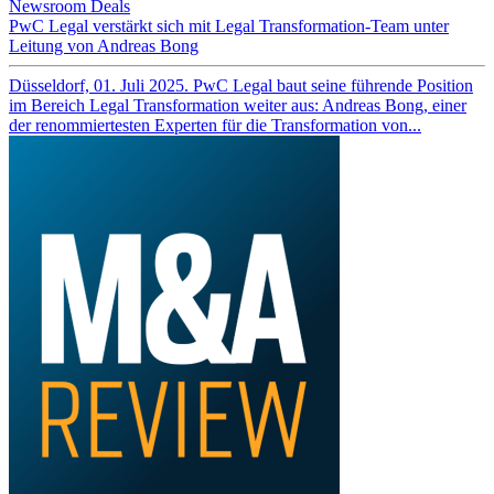
Newsroom
Deals
PwC Legal verstärkt sich mit Legal Transformation-Team unter
Leitung von Andreas Bong
Düsseldorf, 01. Juli 2025. PwC Legal baut seine führende Position
im Bereich Legal Transformation weiter aus: Andreas Bong, einer
der renommiertesten Experten für die Transformation von...