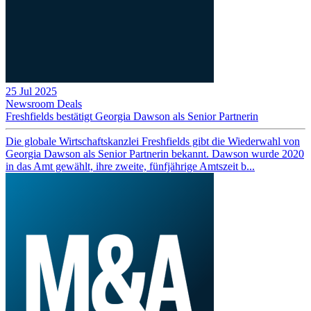
25 Jul 2025
Newsroom
Deals
Freshfields bestätigt Georgia Dawson als Senior Partnerin
Die globale Wirtschaftskanzlei Freshfields gibt die Wiederwahl von
Georgia Dawson als Senior Partnerin bekannt. Dawson wurde 2020
in das Amt gewählt, ihre zweite, fünfjährige Amtszeit b...