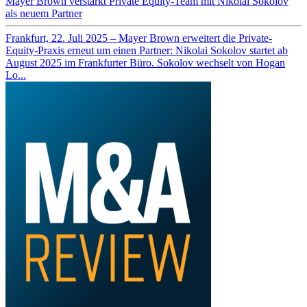
Mayer Brown verstärkt Private Equity-Team mit Nikolai Sokolov
als neuem Partner
Frankfurt, 22. Juli 2025 – Mayer Brown erweitert die Private-
Equity-Praxis erneut um einen Partner: Nikolai Sokolov startet ab
August 2025 im Frankfurter Büro. Sokolov wechselt von Hogan
Lo...