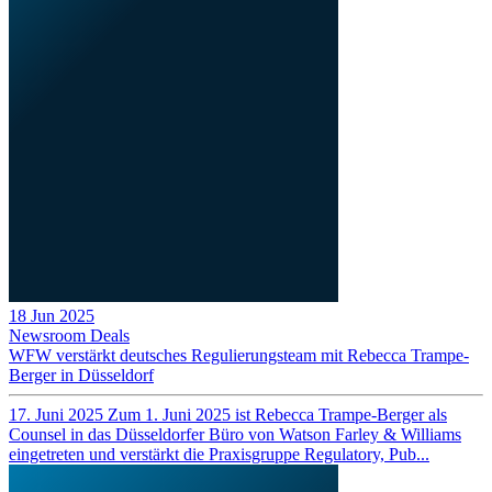
18 Jun 2025
Newsroom
Deals
WFW verstärkt deutsches Regulierungsteam mit Rebecca Trampe-
Berger in Düsseldorf
17. Juni 2025 Zum 1. Juni 2025 ist Rebecca Trampe-Berger als
Counsel in das Düsseldorfer Büro von Watson Farley & Williams
eingetreten und verstärkt die Praxisgruppe Regulatory, Pub...