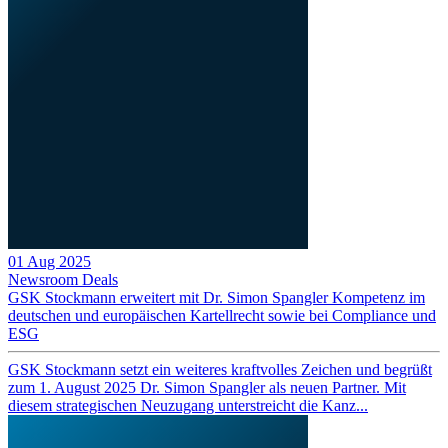
01 Aug 2025
Newsroom
Deals
GSK Stockmann erweitert mit Dr. Simon Spangler Kompetenz im
deutschen und europäischen Kartellrecht sowie bei Compliance und
ESG
GSK Stockmann setzt ein weiteres kraftvolles Zeichen und begrüßt
zum 1. August 2025 Dr. Simon Spangler als neuen Partner. Mit
diesem strategischen Neuzugang unterstreicht die Kanz...