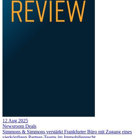
12 Aug 2025
Newsroom
Deals
Simmons & Simmons verstärkt Frankfurter Büro mit Zugang eines
vierköpfigen Partner-Teams im Immobilienrecht