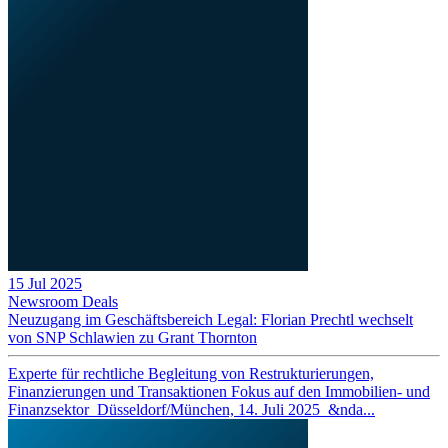
15 Jul 2025
Newsroom
Deals
Neuzugang im Geschäftsbereich Legal: Florian Prechtl wechselt
von SNP Schlawien zu Grant Thornton
Experte für rechtliche Begleitung von Restrukturierungen,
Finanzierungen und Transaktionen Fokus auf den Immobilien- und
Finanzsektor Düsseldorf/München, 14. Juli 2025 &nda...