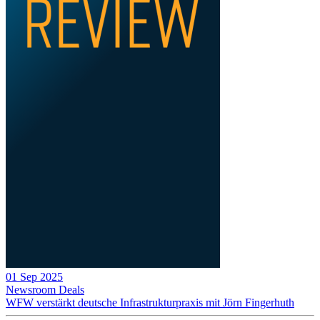
01 Sep 2025
Newsroom
Deals
WFW verstärkt deutsche Infrastrukturpraxis mit Jörn Fingerhuth