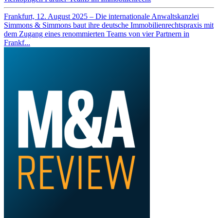
Frankfurt, 12. August 2025 – Die internationale Anwaltskanzlei
Simmons & Simmons baut ihre deutsche Immobilienrechtspraxis mit
dem Zugang eines renommierten Teams von vier Partnern in
Frankf...