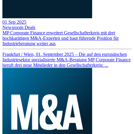
01 Sep 2025
Newsroom
Deals
MP Corporate Finance erweitert Gesellschafterkreis mit drei
hochkarätigen M&A-Experten und baut führende Position für
Industrieberatung weiter aus
Frankfurt / Wien, 01. September 2025 – Die auf den europäischen
Industriesektor spezialisierte M&A-Beratung MP Corporate Finance
beruft drei neue Mitglieder in den Gesellschafterkreis: ...