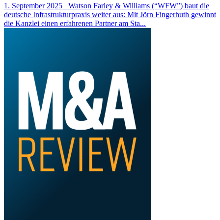
1. September 2025 Watson Farley & Williams (“WFW”) baut die
deutsche Infrastrukturpraxis weiter aus: Mit Jörn Fingerhuth gewinnt
die Kanzlei einen erfahrenen Partner am Sta...