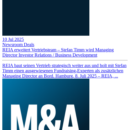
10 Jul 2025
Newsroom
Deals
REIA erweitert Vertriebsteam – Stefan Timm wird Managing
Director Investor Relations / Business Development
REIA baut seinen Vertrieb strategisch weiter aus und holt mit Stefan
Timm einen ausgewiesenen Fundraising-Experten als zusätzlichen
Managing Director an Bord. Hamburg, 8. Juli 2025 – REIA, ...