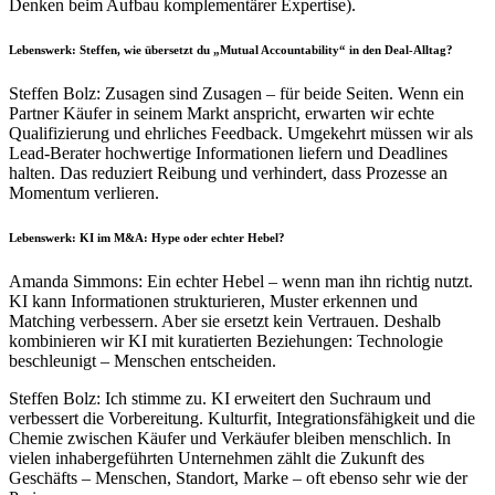
Denken beim Aufbau komplementärer Expertise).
Lebenswerk: Steffen, wie übersetzt du „Mutual Accountability“ in den Deal-Alltag?
Steffen Bolz: Zusagen sind Zusagen – für beide Seiten. Wenn ein
Partner Käufer in seinem Markt anspricht, erwarten wir echte
Qualifizierung und ehrliches Feedback. Umgekehrt müssen wir als
Lead-Berater hochwertige Informationen liefern und Deadlines
halten. Das reduziert Reibung und verhindert, dass Prozesse an
Momentum verlieren.
Lebenswerk: KI im M&A: Hype oder echter Hebel?
Amanda Simmons: Ein echter Hebel – wenn man ihn richtig nutzt.
KI kann Informationen strukturieren, Muster erkennen und
Matching verbessern. Aber sie ersetzt kein Vertrauen. Deshalb
kombinieren wir KI mit kuratierten Beziehungen: Technologie
beschleunigt – Menschen entscheiden.
Steffen Bolz: Ich stimme zu. KI erweitert den Suchraum und
verbessert die Vorbereitung. Kulturfit, Integrationsfähigkeit und die
Chemie zwischen Käufer und Verkäufer bleiben menschlich. In
vielen inhabergeführten Unternehmen zählt die Zukunft des
Geschäfts – Menschen, Standort, Marke – oft ebenso sehr wie der