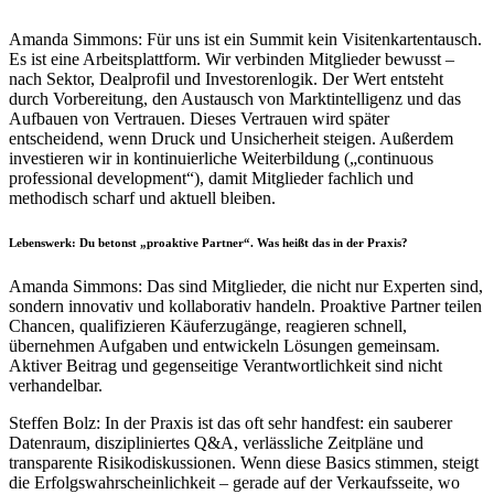
Amanda Simmons: Für uns ist ein Summit kein Visitenkartentausch.
Es ist eine Arbeitsplattform. Wir verbinden Mitglieder bewusst –
nach Sektor, Dealprofil und Investorenlogik. Der Wert entsteht
durch Vorbereitung, den Austausch von Marktintelligenz und das
Aufbauen von Vertrauen. Dieses Vertrauen wird später
entscheidend, wenn Druck und Unsicherheit steigen. Außerdem
investieren wir in kontinuierliche Weiterbildung („continuous
professional development“), damit Mitglieder fachlich und
methodisch scharf und aktuell bleiben.
Lebenswerk: Du betonst „proaktive Partner“. Was heißt das in der Praxis?
Amanda Simmons: Das sind Mitglieder, die nicht nur Experten sind,
sondern innovativ und kollaborativ handeln. Proaktive Partner teilen
Chancen, qualifizieren Käuferzugänge, reagieren schnell,
übernehmen Aufgaben und entwickeln Lösungen gemeinsam.
Aktiver Beitrag und gegenseitige Verantwortlichkeit sind nicht
verhandelbar.
Steffen Bolz: In der Praxis ist das oft sehr handfest: ein sauberer
Datenraum, diszipliniertes Q&A, verlässliche Zeitpläne und
transparente Risikodiskussionen. Wenn diese Basics stimmen, steigt
die Erfolgswahrscheinlichkeit – gerade auf der Verkaufsseite, wo