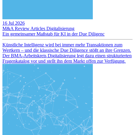
16 Jul 2026
M&A Review
Articles
Digitalisierung
Ein gemeinsamer Maßstab für KI in der Due Diligenc
Künstliche Intelligenz wird bei immer mehr Transaktionen zum
Wertkern – und die klassische Due Diligence stößt an ihre Grenzen.
Der BMA-Arbeitskreis Digitalisierung legt dazu einen strukturierten
Fragenkatalog vor und stellt ihn dem Markt offen zur Verfügung.