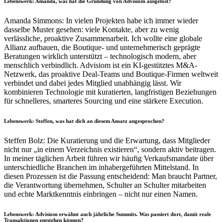
Lebenswerk: Amanda, was hat die Gründung von Advisiom ausgelöst?
Amanda Simmons: In vielen Projekten habe ich immer wieder
dasselbe Muster gesehen: viele Kontakte, aber zu wenig
verlässliche, proaktive Zusammenarbeit. Ich wollte eine globale
Allianz aufbauen, die Boutique- und unternehmerisch geprägte
Beratungen wirklich unterstützt – technologisch modern, aber
menschlich verbindlich. Advisiom ist ein KI-gestütztes M&A-
Netzwerk, das proaktive Deal-Teams und Boutique-Firmen weltweit
verbindet und dabei jedes Mitglied unabhängig lässt. Wir
kombinieren Technologie mit kuratierten, langfristigen Beziehungen
für schnelleres, smarteres Sourcing und eine stärkere Execution.
Lebenswerk: Steffen, was hat dich an diesem Ansatz angesprochen?
Steffen Bolz: Die Kuratierung und die Erwartung, dass Mitglieder
nicht nur „in einem Verzeichnis existieren“, sondern aktiv beitragen.
In meiner täglichen Arbeit führen wir häufig Verkaufsmandate über
unterschiedliche Branchen im inhabergeführten Mittelstand. In
diesen Prozessen ist die Passung entscheidend: Man braucht Partner,
die Verantwortung übernehmen, Schulter an Schulter mitarbeiten
und echte Marktkenntnis einbringen – nicht nur einen Namen.
Lebenswerk: Advisiom erwähnt auch jährliche Summits. Was passiert dort, damit reale
Transaktionen entstehen können?