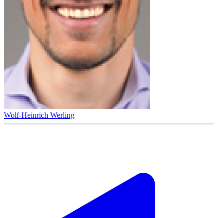
Wolf-Heinrich Werling