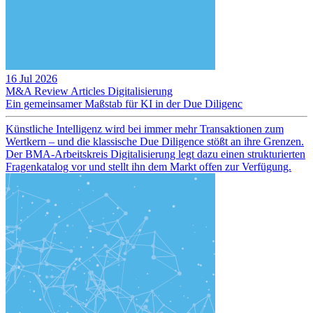
16 Jul 2026
M&A Review
Articles
Digitalisierung
Ein gemeinsamer Maßstab für KI in der Due Diligenc
Künstliche Intelligenz wird bei immer mehr Transaktionen zum
Wertkern – und die klassische Due Diligence stößt an ihre Grenzen.
Der BMA-Arbeitskreis Digitalisierung legt dazu einen strukturierten
Fragenkatalog vor und stellt ihn dem Markt offen zur Verfügung.