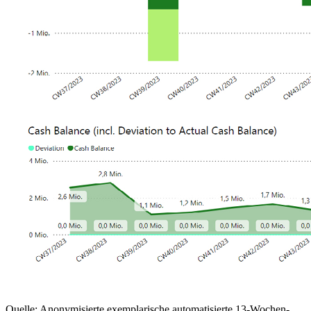
Quelle: Anonymisierte exemplarische automatisierte 13-Wochen-