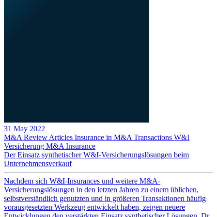
31 May 2022
M&A Review
Articles
Insurance in M&A Transactions
W&I
Versicherung
M&A Insurance
Der Einsatz synthetischer W&I-Versicherungslösungen beim
Unternehmensverkauf
Nachdem sich W&I-Insurances und weitere M&A-
Versicherungslösungen in den letzten Jahren zu einem üblichen,
selbstverständlich genutzten und in größeren Transaktionen häufig
vorausgesetzten Werkzeug entwickelt haben, zeigen neuere
Entwicklungen den verstärkten Einsatz synthetischer Lösungen. Dr.