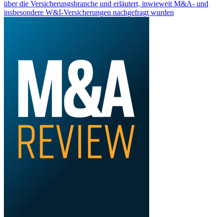
über die Versicherungsbranche und erläutert, inwieweit M&A- und
insbesondere W&I-Versicherungen nachgefragt wurden