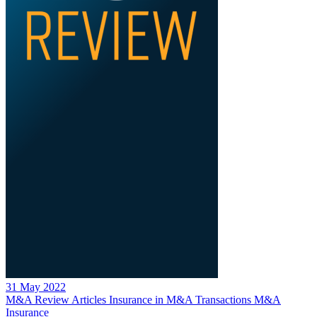
31 May 2022
M&A Review
Articles
Insurance in M&A Transactions
M&A
Insurance