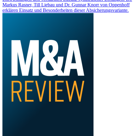
Markus Rasner, Till Liebau und Dr. Gunnar Knorr von Oppenhoff
erklären Einsatz und Besonderheiten dieser Absicherungsvariante.