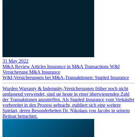
31 May 2022
M&A Review
Articles
Insurance in M&A Transactions
W&I
Versicherung
M&A Insurance
W&I-Versicherungen bei M&A-Transaktionen: Stapled Insurance
Wurden Warranty & Indemnity-Versicherungen früher noch nicht
umfassend verwendet, sind sie heute in einer überwiegenden Zahl
der Transaktionen anzutreffen. Als Stapled Insurance vom Verkäufer
vorbereitet in den Prozess gebracht, etabliert sich eine weitere
Spielart, deren Besonderheiten Dr. Nikolaus von Jacobs in seinem
Beitrag betrachtet.