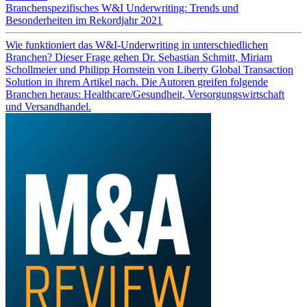
Branchenspezifisches W&I Underwriting: Trends und
Besonderheiten im Rekordjahr 2021
Wie funktioniert das W&I-Underwriting in unterschiedlichen
Branchen? Dieser Frage gehen Dr. Sebastian Schmitt, Miriam
Schollmeier und Philipp Hornstein von Liberty Global Transaction
Solution in ihrem Artikel nach. Die Autoren greifen folgende
Branchen heraus: Healthcare/Gesundheit, Versorgungswirtschaft
und Versandhandel.