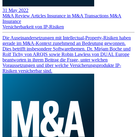
31 May 2022
M&A Review
Articles
Insurance in M&A Transactions
M&A
Insurance
Versicherbarkeit von IP-Risiken
Die Auseinandersetzungen mit Intellectual-Property-Risiken haben
gerade im M&A-Kontext zunehmend an Bedeutung gewonnen.
Dies betrifft insbesondere Softwarethemen. Dr. Mirjam Boche und
Rolf Tichy von ARQIS sowie Robin Lawless von DUAL Europe
beantworten in ihrem Beitrag die Frage, unter welchen
Voraussetzungen und über welche Versicherungsprodukte IP-
Risiken versicherbar sind.