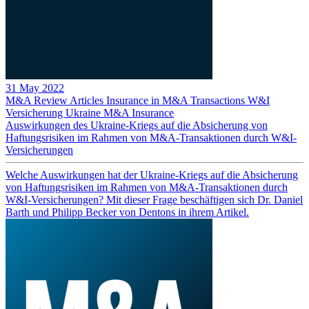
31 May 2022
M&A Review
Articles
Insurance in M&A Transactions
W&I
Versicherung
Ukraine
M&A Insurance
Auswirkungen des Ukraine-Kriegs auf die Absicherung von
Haftungsrisiken im Rahmen von M&A-Transaktionen durch W&I-
Versicherungen
Welche Auswirkungen hat der Ukraine-Kriegs auf die Absicherung
von Haftungsrisiken im Rahmen von M&A-Transaktionen durch
W&I-Versicherungen? Mit dieser Frage beschäftigen sich Dr. Daniel
Barth und Philipp Becker von Dentons in ihrem Artikel.