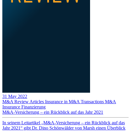
31 May 2022
M&A Review
Articles
Insurance in M&A Transactions
M&A
Insurance
Finanzierung
M&A-Versicherung – ein Rückblick auf das Jahr 2021
In seinem Leitartikel „M&A-Versicherung – ein Rückblick auf das
Jahr 2021“ gibt Dr. Dino Schönwälder von Marsh einen Überblick