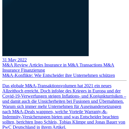
31 May 2022
M&A Review
Articles
Insurance in M&A Transactions
M&A
Insurance
Finanzierung
M&A-Konflikte: Wie Entscheider ihre Unternehmen schützen
Das globale M&A-Transaktionsvolumen hat 2021 ein neues
Allzeithoch erreicht. Doch infolge des Krieges in Europa und der
Covid-19-Verwerfungen steigen Inflations- und Konjunkturrisiken –
und damit auch die Unsicherheiten bei Fusionen und Übernahmen.
Warum sich immer mehr Unternehmen für Auseinandersetzungen
nach M&A-Deals wappnen, welche Vorteile Warranty-&-
Indemnity-Versicherungen bieten und was Entscheider beachten
sollten, berichten Ingo Schleis, Tobias Klimpe und Jonas Bauer von
PwC Deutschland in ihrem Artikel.