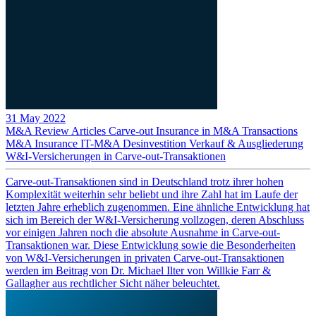
31 May 2022
M&A Review
Articles
Carve-out
Insurance in M&A Transactions
M&A Insurance
IT-M&A
Desinvestition
Verkauf & Ausgliederung
W&I-Versicherungen in Carve-out-Transaktionen
Carve-out-Transaktionen sind in Deutschland trotz ihrer hohen
Komplexität weiterhin sehr beliebt und ihre Zahl hat im Laufe der
letzten Jahre erheblich zugenommen. Eine ähnliche Entwicklung hat
sich im Bereich der W&I-Versicherung vollzogen, deren Abschluss
vor einigen Jahren noch die absolute Ausnahme in Carve-out-
Transaktionen war. Diese Entwicklung sowie die Besonderheiten
von W&I-Versicherungen in privaten Carve-out-Transaktionen
werden im Beitrag von Dr. Michael Ilter von Willkie Farr &
Gallagher aus rechtlicher Sicht näher beleuchtet.