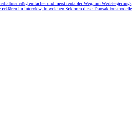
verhältnismäßig einfacher und meist rentabler Weg, um Wertsteigerungs
erklären im Interview, in welchen Sektoren diese Transaktionsmodell