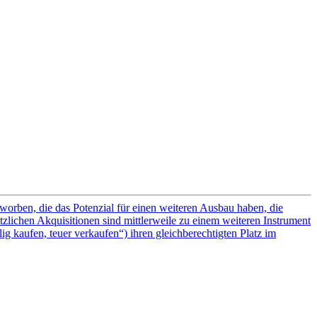
orben, die das Potenzial für einen weiteren Ausbau haben, die
lichen Akquisitionen sind mittlerweile zu einem weiteren Instrument
g kaufen, teuer verkaufen“) ihren gleichberechtigten Platz im