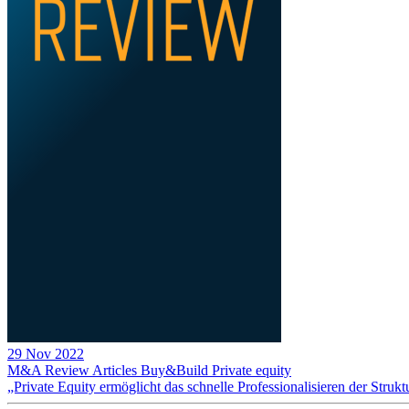
29 Nov 2022
M&A Review
Articles
Buy&Build
Private equity
„Private Equity ermöglicht das schnelle Professionalisieren der Strukt