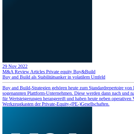
29 Nov 2022
M&A Review
Articles
Private equity
Buy&Build
Buy and Build als Stabilitätsanker in volatilem Umfeld
Buy and Build-Strategien gehören heute zum Standardrepertoire von 
sogenannten Plattform-Unternehmen. Diese werden dann nach und nach
für Wertsteigerungen herangereift und haben heute neben operativen V
Werkzeugkasten der Private-Equity-(PE-)Gesellschaften.