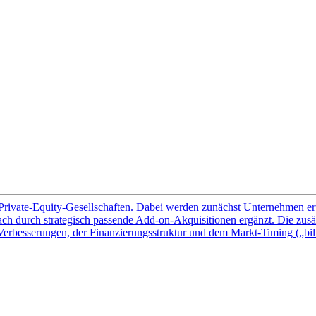
Private-Equity-Gesellschaften. Dabei werden zunächst Unternehmen erw
 durch strategisch passende Add-on-Akquisitionen ergänzt. Die zusätz
erbesserungen, der Finanzierungsstruktur und dem Markt-Timing („billi