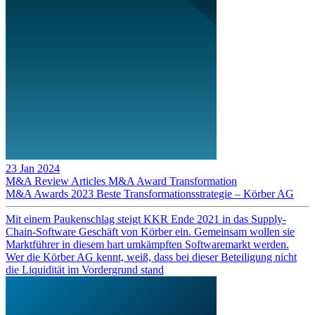
23 Jan 2024
M&A Review
Articles
M&A Award
Transformation
M&A Awards 2023 Beste Transformationsstrategie – Körber AG
Mit einem Paukenschlag steigt KKR Ende 2021 in das Supply-
Chain-Software Geschäft von Körber ein. Gemeinsam wollen sie
Marktführer in diesem hart umkämpften Softwaremarkt werden.
Wer die Körber AG kennt, weiß, dass bei dieser Beteiligung nicht
die Liquidität im Vordergrund stand