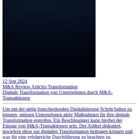
12 Sep 2024
M&A Review
Articles
Transformation
Digitale Transformation von Unternehmen durch M&A-
Transaktionen
Um mit der stetig fortschreitenden Digitalisierung Schritt halten zu
können, müssen Unternehmen aktiv Maßnahmen für ihre digitale
Transformation ergreifen. Ein Beschleuniger kann hierbei der
Einsatz von M&A-Transaktionen sein. Der Artikel diskutiert,
inwiefern diese zur digitalen Transformation beitragen können und
was für eine erfolgreiche Durchführung zu beachten ist.