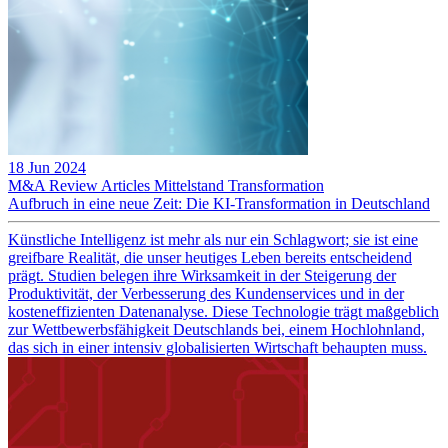
18 Jun 2024
M&A Review
Articles
Mittelstand
Transformation
Aufbruch in eine neue Zeit: Die KI-Transformation in Deutschland
Künstliche Intelligenz ist mehr als nur ein Schlagwort; sie ist eine
greifbare Realität, die unser heutiges Leben bereits entscheidend
prägt. Studien belegen ihre Wirksamkeit in der Steigerung der
Produktivität, der Verbesserung des Kundenservices und in der
kosteneffizienten Datenanalyse. Diese Technologie trägt maßgeblich
zur Wettbewerbsfähigkeit Deutschlands bei, einem Hochlohnland,
das sich in einer intensiv globalisierten Wirtschaft behaupten muss.