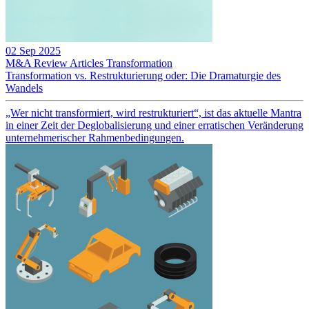
02 Sep 2025
M&A Review
Articles
Transformation
Transformation vs. Restrukturierung oder: Die Dramaturgie des
Wandels
„Wer nicht transformiert, wird restrukturiert“, ist das aktuelle Mantra
in einer Zeit der Deglobalisierung und einer erratischen Veränderung
unternehmerischer Rahmenbedingungen.