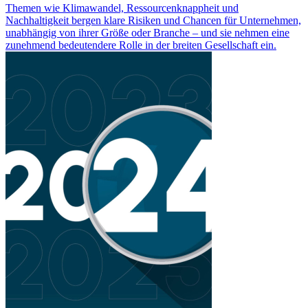
Themen wie Klimawandel, Ressourcenknappheit und
Nachhaltigkeit bergen klare Risiken und Chancen für Unternehmen,
unabhängig von ihrer Größe oder Branche – und sie nehmen eine
zunehmend bedeutendere Rolle in der breiten Gesellschaft ein.