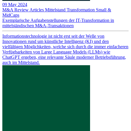
09 May 2024
M&A Review
Articles
Mittelstand
Transformation
Small &
MidCaps
Exemplarische Aufgabenstellungen der IT-Transformation in
mittelständischen M&A-Transaktionen
Informationstechnologie ist nicht erst seit der Welle von
Innovationen rund um künstliche Intelligenz (KI) und den
vielfältigen Möglichkeiten, welche sich durch die immer einfacheren
Verfügbarkeiten von Large Language Models (LLMs) wie
ChatGPT ergeben, eine relevante Säule moderner Betriebsführung,
auch im Mittelstand.