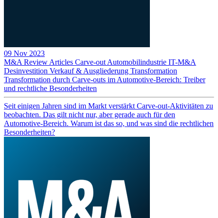
09 Nov 2023
M&A Review
Articles
Carve-out
Automobilindustrie
IT-M&A
Desinvestition
Verkauf & Ausgliederung
Transformation
Transformation durch Carve-outs im Automotive-Bereich: Treiber
und rechtliche Besonderheiten
Seit einigen Jahren sind im Markt verstärkt Carve-out-Aktivitäten zu
beobachten. Das gilt nicht nur, aber gerade auch für den
Automotive-Bereich. Warum ist das so, und was sind die rechtlichen
Besonderheiten?