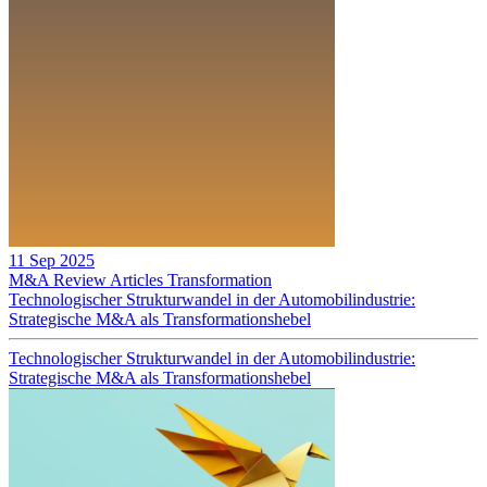
11 Sep 2025
M&A Review
Articles
Transformation
Technologischer Strukturwandel in der Automobilindustrie:
Strategische M&A als Transformationshebel
Technologischer Strukturwandel in der Automobilindustrie:
Strategische M&A als Transformationshebel